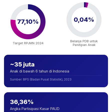
0,04%
77,10%
Belanja PDB untuk
Target RPJMN 2024
Penitipan Anak
~35 juta
Anak di bawah 6 tahun di Indonesia
Sumber
:
BPS (Badan Pusat Statistik), 2023
36,36%
Angka Partisipasi Kasar PAUD