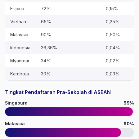
Filipina
72%
0,15%
Vietnam
65%
0,25%
Malaysia
90%
0,50%
Indonesia
36,36%
0,04%
Myanmar
34%
0,02%
Kamboja
30%
0,03%
Tingkat Pendaftaran Pra-Sekolah di ASEAN
Singapura
99%
Malaysia
90%