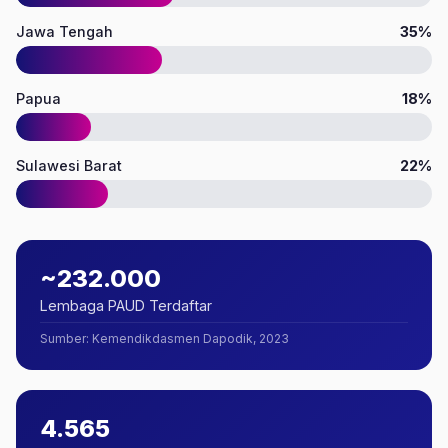
Jawa Tengah
35%
Papua
18%
Sulawesi Barat
22%
~232.000
Lembaga PAUD Terdaftar
Sumber
:
Kemendikdasmen Dapodik, 2023
4.565