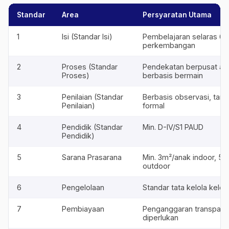
Standar
Area
Persyaratan Utama
1
Isi (Standar Isi)
Pembelajaran selaras 6 
perkembangan
2
Proses (Standar
Pendekatan berpusat an
Proses)
berbasis bermain
3
Penilaian (Standar
Berbasis observasi, tanp
Penilaian)
formal
4
Pendidik (Standar
Min. D-IV/S1 PAUD
Pendidik)
5
Sarana Prasarana
Min. 3m²/anak indoor, 5m
outdoor
6
Pengelolaan
Standar tata kelola kel
7
Pembiayaan
Penganggaran transpara
diperlukan