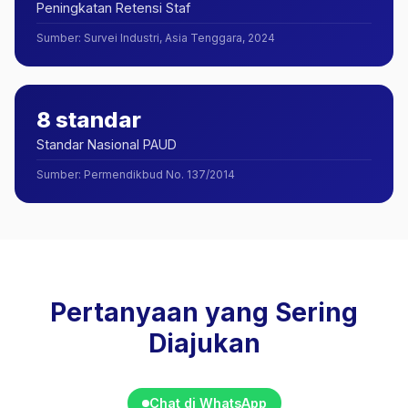
Peningkatan Retensi Staf
Sumber
:
Survei Industri, Asia Tenggara, 2024
8 standar
Standar Nasional PAUD
Sumber
:
Permendikbud No. 137/2014
Pertanyaan yang Sering
Diajukan
Chat di WhatsApp