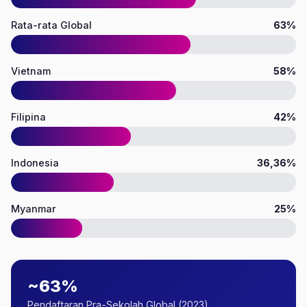
Rata-rata Global
63%
Vietnam
58%
Filipina
42%
Indonesia
36,36%
Myanmar
25%
~63%
Pendaftaran Pra-Sekolah Global (2023)