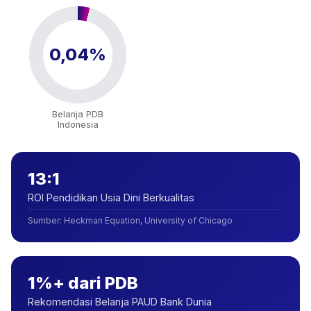
0,04%
Belanja PDB
Indonesia
13:1
ROI Pendidikan Usia Dini Berkualitas
Sumber
:
Heckman Equation, University of Chicago
1%+ dari PDB
Rekomendasi Belanja PAUD Bank Dunia