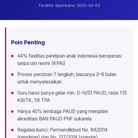
Terakhir diperbarui:
2025-04-03
Poin Penting
44% fasilitas penitipan anak Indonesia beroperasi
tanpa izin resmi (KPAI)
Proses perizinan 7 langkah, biasanya 2–6 bulan
untuk menyelesaikan
Guru harus punya gelar min. D-IV/S1 PAUD; rasio 1:15
KB/TK, 1:8 TPA
Hanya 40% lembaga PAUD yang menjalani
akreditasi BAN PAUD PNF sukarela
Regulasi kunci: Permendikbud No. 84/2014
(pendirian) dan No. 137/2014 (standar)