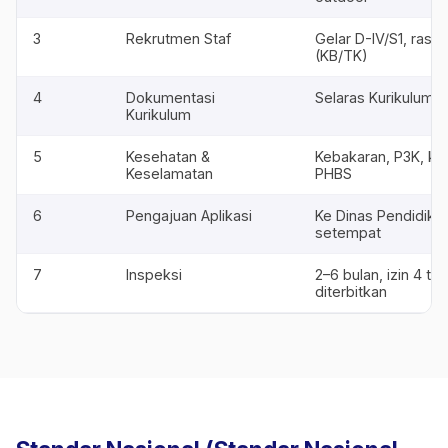
3
Rekrutmen Staf
Gelar D-IV/S1, rasio 
(KB/TK)
4
Dokumentasi
Selaras Kurikulum 
Kurikulum
5
Kesehatan &
Kebakaran, P3K, ke
Keselamatan
PHBS
6
Pengajuan Aplikasi
Ke Dinas Pendidika
setempat
7
Inspeksi
2–6 bulan, izin 4 ta
diterbitkan