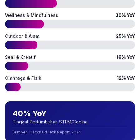
Wellness & Mindfulness
30% YoY
Outdoor & Alam
25% YoY
Seni & Kreatif
18% YoY
Olahraga & Fisik
12% YoY
40% YoY
Tingkat Pertumbuhan STEM/Coding
Sumber
:
Tracxn EdTech Report, 2024