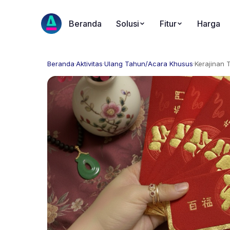
Beranda
Solusi
Fitur
Harga
Beranda
·
Aktivitas
·
Ulang Tahun/Acara Khusus
·
Kerajinan 