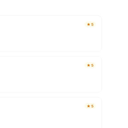
★
5
★
5
★
5