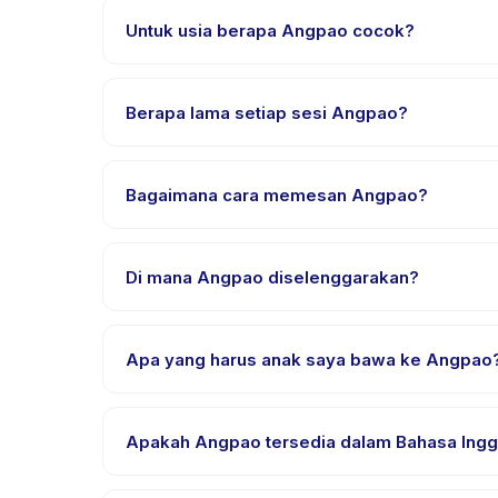
Untuk usia berapa Angpao cocok?
Angpao dirancang untuk anak usia 0 sampai 18 tah
mendapat tantangan yang sesuai.
Berapa lama setiap sesi Angpao?
Lama sesi Angpao bervariasi sesuai paket. Cek detai
Bagaimana cara memesan Angpao?
Unduh aplikasi Happy Kamper, temukan Angpao, pil
pembayaran berhasil.
Di mana Angpao diselenggarakan?
Angpao diselenggarakan di lokasi penyedia di Bek
Apa yang harus anak saya bawa ke Angpao
Kebutuhan bervariasi, namun umumnya bawa pakai
Apakah Angpao tersedia dalam Bahasa Inggr
Sebagian besar kelas menggunakan Bahasa Indone