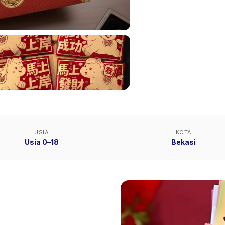
USIA
KOTA
Usia 0–18
Bekasi