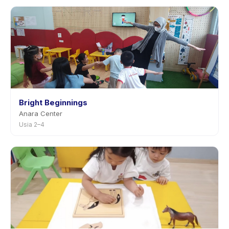
penjadwalan ulang dengan pemberitahuan
sebelumnya.
Bright Beginnings
Anara Center
Usia 2–4