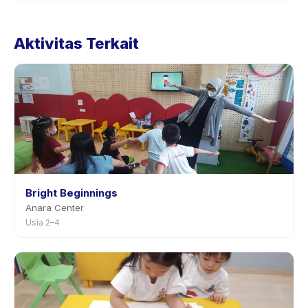
Kebijakan pembatalan ditetapkan oleh setiap penyedia.
Kebijakan Baby Massage 0-2 Tahun tertera pada
Aktivitas Terkait
halaman aktivitas di aplikasi. Kebanyakan penyedia
mengizinkan penjadwalan ulang dengan
pemberitahuan sebelumnya.
Bright Beginnings
Anara Center
Usia 2–4