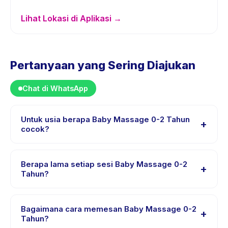
Lihat Lokasi di Aplikasi →
Pertanyaan yang Sering Diajukan
Chat di WhatsApp
Untuk usia berapa Baby Massage 0-2 Tahun
+
cocok?
Baby Massage 0-2 Tahun dirancang untuk anak usia 0
sampai 5 tahun. Instruktur menyesuaikan program untuk
Berapa lama setiap sesi Baby Massage 0-2
+
berbagai tingkat kemampuan dalam rentang usia ini
Tahun?
sehingga setiap anak mendapat tantangan yang sesuai.
Setiap sesi Baby Massage 0-2 Tahun berlangsung
sekitar 45 menit. Datang 10 menit lebih awal untuk
Bagaimana cara memesan Baby Massage 0-2
+
proses check-in yang lancar.
Tahun?