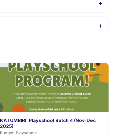
+
au hubungi penyedia melalui aplikasi.
+
likasi. Kebanyakan penyedia mengizinkan
KATUMBIRI: Playschool Batch 4 (Nov-Dec
2025)
Bungah Playschool