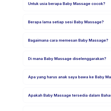
Untuk usia berapa Baby Massage cocok?
Baby Massage dirancang untuk anak usia 0 sampai 
anak mendapat tantangan yang sesuai.
Berapa lama setiap sesi Baby Massage?
Setiap sesi Baby Massage berlangsung sekitar 30 m
Bagaimana cara memesan Baby Massage?
Unduh aplikasi Happy Kamper, temukan Baby Massag
pembayaran berhasil.
Di mana Baby Massage diselenggarakan?
Baby Massage diselenggarakan di lokasi penyedia 
pemesanan.
Apa yang harus anak saya bawa ke Baby M
Kebutuhan bervariasi, namun umumnya bawa pakai
pemesanan.
Apakah Baby Massage tersedia dalam Bahas
Sebagian besar kelas menggunakan Bahasa Indone