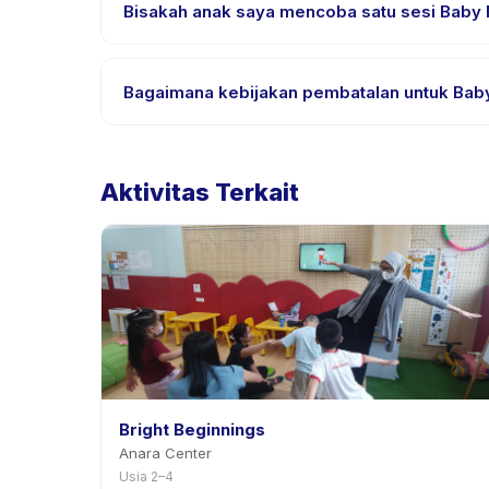
yang didukung.
Bisakah anak saya mencoba satu sesi Baby 
Banyak penyedia di Happy Kamper menawarkan opsi t
Bagaimana kebijakan pembatalan untuk Ba
Kebijakan pembatalan ditetapkan oleh setiap peny
penjadwalan ulang dengan pemberitahuan sebelu
Aktivitas Terkait
Bright Beginnings
Anara Center
Usia 2–4