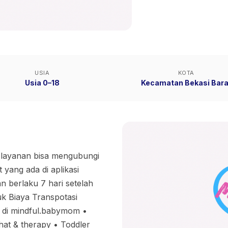
USIA
KOTA
Usia 0–18
Kecamatan Bekasi Bara
i layanan bisa mengubungi
 yang ada di aplikasi
an berlaku 7 hari setelah
uk Biaya Transpotasi
t di mindful.babymom •
t & therapy • Toddler