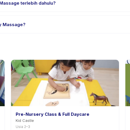
Massage terlebih dahulu?
rial atau satu sesi. Cari badge trial pada daftar Baby Massage, at
by Massage?
edia. Kebijakan Baby Massage tertera pada halaman aktivitas di ap
mnya.
Pre-Nursery Class & Full Daycare
Kid Castle
Usia 2–3