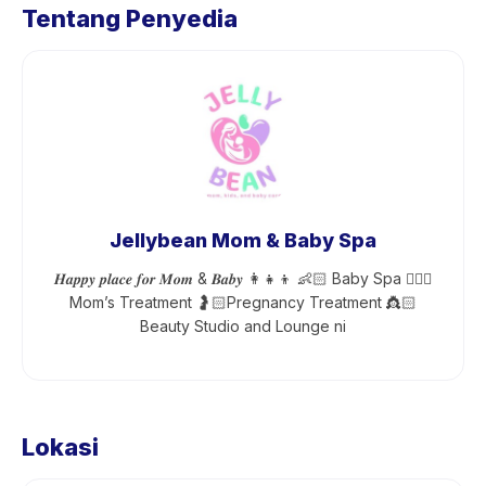
Tentang Penyedia
Jellybean Mom & Baby Spa
𝑯𝒂𝒑𝒑𝒚 𝒑𝒍𝒂𝒄𝒆 𝒇𝒐𝒓 𝑴𝒐𝒎 & 𝑩𝒂𝒃𝒚 👩‍👧‍👦 👶🏻 Baby Spa 💆🏻‍♀️
Mom’s Treatment 🤰🏻Pregnancy Treatment 👸🏻
Beauty Studio and Lounge ni
Lokasi