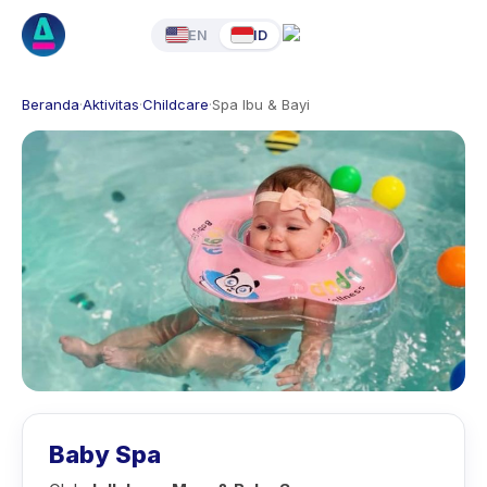
EN
ID
Beranda
·
Aktivitas
·
Childcare
·
Spa Ibu & Bayi
Baby Spa