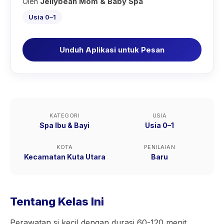
Oleh
Jellybean Mom & Baby Spa
Usia 0–1
Unduh Aplikasi untuk Pesan
KATEGORI
USIA
Spa Ibu & Bayi
Usia 0–1
KOTA
PENILAIAN
Kecamatan Kuta Utara
Baru
Tentang Kelas Ini
Perawatan si kecil dengan durasi 60-120 menit