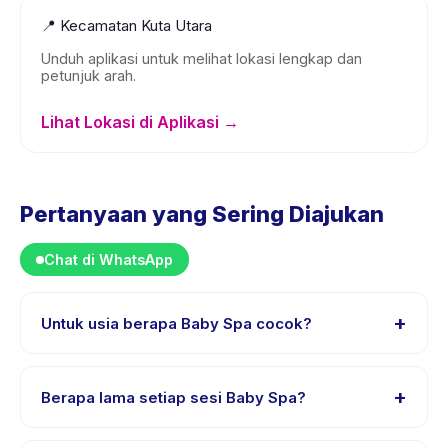
📍
Kecamatan Kuta Utara
Unduh aplikasi untuk melihat lokasi lengkap dan
petunjuk arah.
Lihat Lokasi di Aplikasi →
Pertanyaan yang Sering Diajukan
Chat di WhatsApp
+
Untuk usia berapa Baby Spa cocok?
Baby Spa dirancang untuk anak usia 0 sampai 1 tahun.
Instruktur menyesuaikan program untuk berbagai
+
Berapa lama setiap sesi Baby Spa?
tingkat kemampuan dalam rentang usia ini sehingga
setiap anak mendapat tantangan yang sesuai.
Setiap sesi Baby Spa berlangsung sekitar 60 menit.