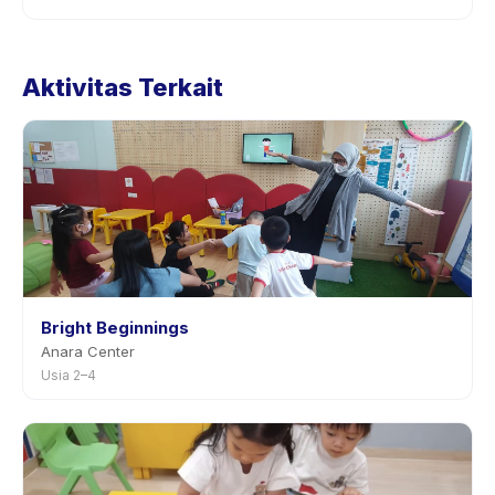
Kebijakan pembatalan ditetapkan oleh setiap penyedia.
Kebijakan Baby Spa tertera pada halaman aktivitas di
Aktivitas Terkait
aplikasi. Kebanyakan penyedia mengizinkan
penjadwalan ulang dengan pemberitahuan
sebelumnya.
Bright Beginnings
Anara Center
Usia 2–4