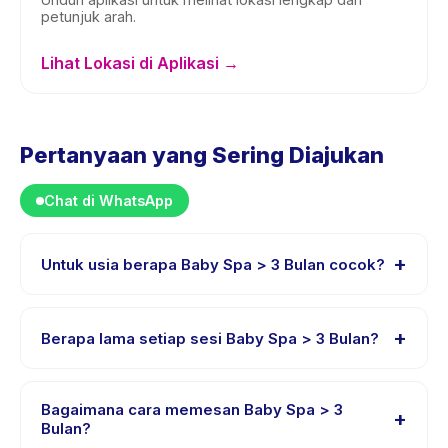
petunjuk arah.
Lihat Lokasi di Aplikasi →
Pertanyaan yang Sering Diajukan
Chat di WhatsApp
+
Untuk usia berapa Baby Spa > 3 Bulan cocok?
Baby Spa > 3 Bulan dirancang untuk anak usia 0
sampai 3 tahun. Instruktur menyesuaikan program untuk
+
Berapa lama setiap sesi Baby Spa > 3 Bulan?
berbagai tingkat kemampuan dalam rentang usia ini
sehingga setiap anak mendapat tantangan yang sesuai.
Setiap sesi Baby Spa > 3 Bulan berlangsung sekitar 60
menit. Datang 10 menit lebih awal untuk proses check-
Bagaimana cara memesan Baby Spa > 3
+
in yang lancar.
Bulan?