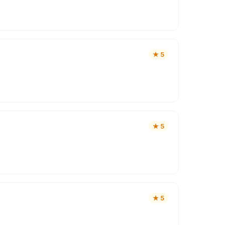
★
5
★
5
★
5