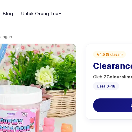
Blog
Untuk Orang Tua
Tangan
★
4.5
(
8
ulasan
)
Clearanc
Oleh
7Colourslim
Usia 0–18