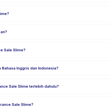
ket. Cek detail aktivitas untuk waktu pasti.
lime?
le Slime, pilih tanggal dan paket yang diinginkan, lalu pesan sec
kan?
enyedia di Tangerang. Alamat lengkap, peta, dan petunjuk arah ters
e Sale Slime?
n nyaman, air minum, dan perlengkapan khusus Clearance Sale Sli
 Bahasa Inggris dan Indonesia?
ia. Beberapa penyedia menawarkan Clearance Sale Slime dalam Baha
nce Sale Slime terlebih dahulu?
rial atau satu sesi. Cari badge trial pada daftar Clearance Sale Sl
rance Sale Slime?