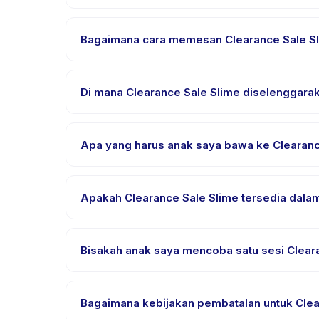
Lama sesi Clearance Sale Slime bervariasi sesuai pa
Bagaimana cara memesan Clearance Sale S
Unduh aplikasi Happy Kamper, temukan Clearance Sa
setelah pembayaran berhasil.
Di mana Clearance Sale Slime diselenggara
Clearance Sale Slime diselenggarakan di lokasi p
Apa yang harus anak saya bawa ke Clearanc
Kebutuhan bervariasi, namun umumnya bawa pakaia
pemesanan.
Apakah Clearance Sale Slime tersedia dalam
Sebagian besar kelas menggunakan Bahasa Indones
bahasa yang didukung.
Bisakah anak saya mencoba satu sesi Cleara
Banyak penyedia di Happy Kamper menawarkan opsi t
Bagaimana kebijakan pembatalan untuk Clea