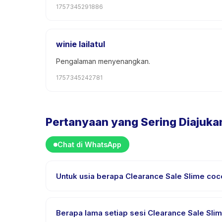
1757345291886
winie lailatul
Pengalaman menyenangkan.
1757345242781
Pertanyaan yang Sering Diajuka
Chat di WhatsApp
Untuk usia berapa Clearance Sale Slime co
Clearance Sale Slime dirancang untuk anak usia 0
setiap anak mendapat tantangan yang sesuai.
Berapa lama setiap sesi Clearance Sale Sli