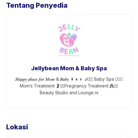
Tentang Penyedia
Jellybean Mom & Baby Spa
𝑯𝒂𝒑𝒑𝒚 𝒑𝒍𝒂𝒄𝒆 𝒇𝒐𝒓 𝑴𝒐𝒎 & 𝑩𝒂𝒃𝒚 👩‍👧‍👦 👶🏻 Baby Spa 💆🏻‍♀️
Mom’s Treatment 🤰🏻Pregnancy Treatment 👸🏻
Beauty Studio and Lounge ni
Lokasi