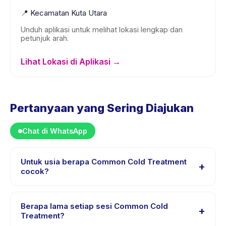
📍
Kecamatan Kuta Utara
Unduh aplikasi untuk melihat lokasi lengkap dan
petunjuk arah.
Lihat Lokasi di Aplikasi →
Pertanyaan yang Sering Diajukan
Chat di WhatsApp
Untuk usia berapa Common Cold Treatment
+
cocok?
Common Cold Treatment dirancang untuk anak usia 0
sampai 18 tahun. Instruktur menyesuaikan program
Berapa lama setiap sesi Common Cold
+
untuk berbagai tingkat kemampuan dalam rentang usia
Treatment?
ini sehingga setiap anak mendapat tantangan yang