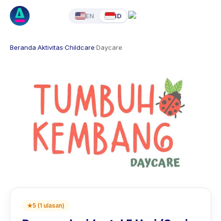
EN
ID
Beranda
·
Aktivitas
·
Childcare
·
Daycare
★
5
(
1
ulasan
)