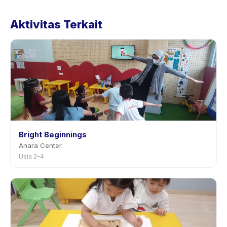
Kebijakan Daycare Insidental 5 Hari (Senin - Jumat)
Aktivitas Terkait
tertera pada halaman aktivitas di aplikasi. Kebanyakan
penyedia mengizinkan penjadwalan ulang dengan
pemberitahuan sebelumnya.
Bright Beginnings
Anara Center
Usia 2–4