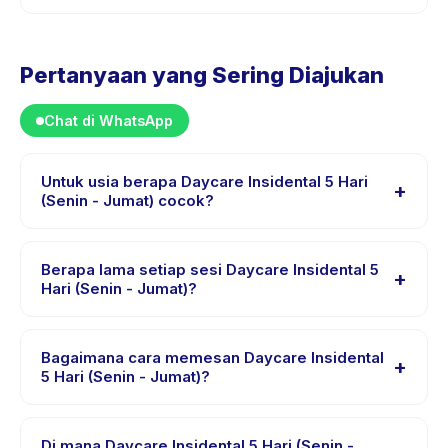
Pertanyaan yang Sering Diajukan
Chat di WhatsApp
Untuk usia berapa Daycare Insidental 5 Hari
+
(Senin - Jumat) cocok?
Daycare Insidental 5 Hari (Senin - Jumat) dirancang
untuk anak usia 0 sampai 6 tahun. Instruktur
Berapa lama setiap sesi Daycare Insidental 5
+
menyesuaikan program untuk berbagai tingkat
Hari (Senin - Jumat)?
kemampuan dalam rentang usia ini sehingga setiap
Lama sesi Daycare Insidental 5 Hari (Senin - Jumat)
anak mendapat tantangan yang sesuai.
bervariasi sesuai paket. Cek detail aktivitas untuk
Bagaimana cara memesan Daycare Insidental
+
waktu pasti.
5 Hari (Senin - Jumat)?
Unduh aplikasi Happy Kamper, temukan Daycare
Insidental 5 Hari (Senin - Jumat), pilih tanggal dan
Di mana Daycare Insidental 5 Hari (Senin -