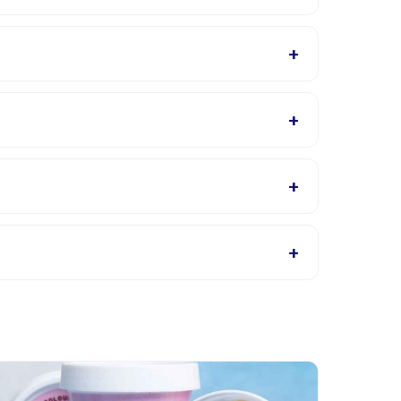
ikasi Happy Kamper setelah pemesanan.
+
ia akan mengonfirmasi dalam email pemesanan.
+
, cek halaman detail aktivitas untuk bahasa yang
+
bungi penyedia melalui aplikasi.
+
si. Kebanyakan penyedia mengizinkan penjadwalan