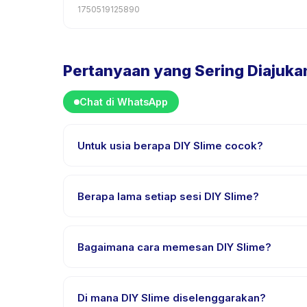
1750519125890
Pertanyaan yang Sering Diajuka
Chat di WhatsApp
Untuk usia berapa DIY Slime cocok?
DIY Slime dirancang untuk anak usia 0 sampai 18 t
mendapat tantangan yang sesuai.
Berapa lama setiap sesi DIY Slime?
Lama sesi DIY Slime bervariasi sesuai paket. Cek det
Bagaimana cara memesan DIY Slime?
Unduh aplikasi Happy Kamper, temukan DIY Slime, p
pembayaran berhasil.
Di mana DIY Slime diselenggarakan?