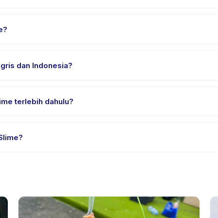
Tangerang. Alamat lengkap, peta, dan petunjuk arah tersedia di apl
e?
an nyaman, air minum, dan perlengkapan khusus DIY Slime. Penyed
gris dan Indonesia?
ia. Beberapa penyedia menawarkan DIY Slime dalam Bahasa Inggris
ime terlebih dahulu?
ial atau satu sesi. Cari badge trial pada daftar DIY Slime, atau hu
Slime?
dia. Kebijakan DIY Slime tertera pada halaman aktivitas di aplika