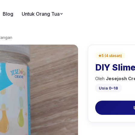
Blog
Untuk Orang Tua
Tangan
★
5
(
4
ulasan
)
DIY Slim
Oleh
Jesejosh Cr
Usia 0–18