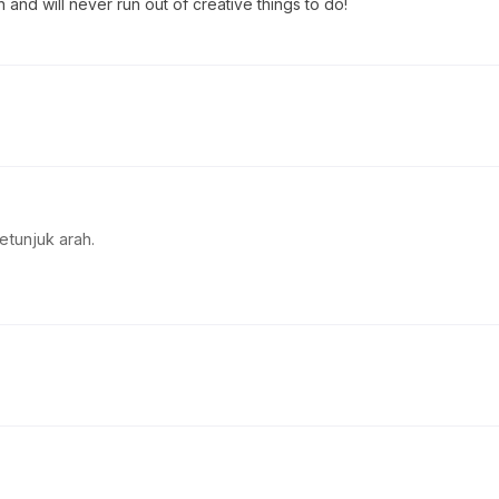
un and will never run out of creative things to do!
etunjuk arah.