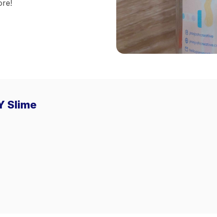
ore!
Y Slime