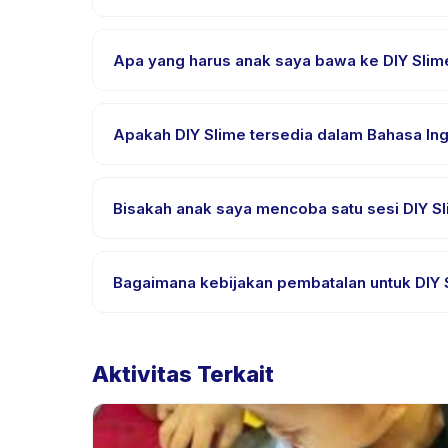
DIY Slime diselenggarakan di lokasi penyedia di 
Apa yang harus anak saya bawa ke DIY Slim
Kebutuhan bervariasi, namun umumnya bawa pakai
Apakah DIY Slime tersedia dalam Bahasa Ing
Sebagian besar kelas menggunakan Bahasa Indones
didukung.
Bisakah anak saya mencoba satu sesi DIY Sl
Banyak penyedia di Happy Kamper menawarkan opsi tr
Bagaimana kebijakan pembatalan untuk DIY 
Kebijakan pembatalan ditetapkan oleh setiap penye
ulang dengan pemberitahuan sebelumnya.
Aktivitas Terkait