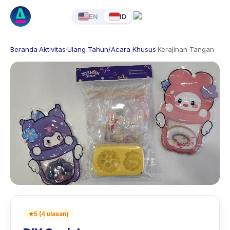
EN
ID
Beranda
·
Aktivitas
·
Ulang Tahun/Acara Khusus
·
Kerajinan Tangan
★
5
(
4
ulasan
)