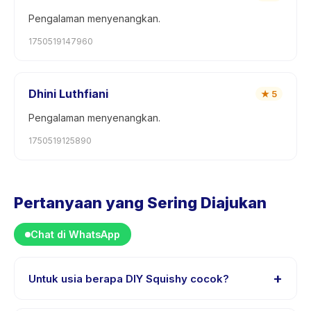
Pengalaman menyenangkan.
1750519147960
Dhini Luthfiani
★
5
Pengalaman menyenangkan.
1750519125890
Pertanyaan yang Sering Diajukan
Chat di WhatsApp
+
Untuk usia berapa DIY Squishy cocok?
DIY Squishy dirancang untuk anak usia 0 sampai 18