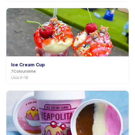
Ice Cream Cup
7Colourslime
Usia 0–18