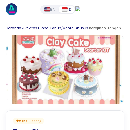
EN
ID
Beranda
·
Aktivitas
·
Ulang Tahun/Acara Khusus
·
Kerajinan Tangan
★
5
(
57
ulasan
)