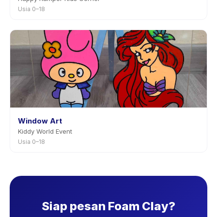
Usia 0–18
Window Art
Kiddy World Event
Usia 0–18
Siap pesan Foam Clay?