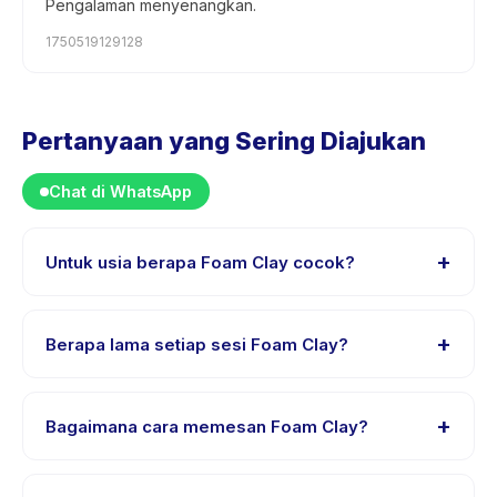
Pengalaman menyenangkan.
1750519129128
Pertanyaan yang Sering Diajukan
Chat di WhatsApp
+
Untuk usia berapa Foam Clay cocok?
Foam Clay dirancang untuk anak usia 0 sampai 18
tahun. Instruktur menyesuaikan program untuk berbagai
+
Berapa lama setiap sesi Foam Clay?
tingkat kemampuan dalam rentang usia ini sehingga
setiap anak mendapat tantangan yang sesuai.
Lama sesi Foam Clay bervariasi sesuai paket. Cek
detail aktivitas untuk waktu pasti.
+
Bagaimana cara memesan Foam Clay?
Unduh aplikasi Happy Kamper, temukan Foam Clay,