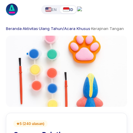
EN
ID
Beranda
·
Aktivitas
·
Ulang Tahun/Acara Khusus
·
Kerajinan Tangan
★
5
(
240
ulasan
)