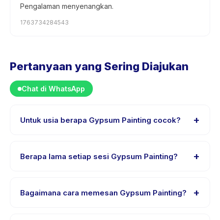
Pengalaman menyenangkan.
1763734284543
Pertanyaan yang Sering Diajukan
Chat di WhatsApp
+
Untuk usia berapa Gypsum Painting cocok?
Gypsum Painting dirancang untuk anak usia 0 sampai 18
tahun. Instruktur menyesuaikan program untuk berbagai
+
Berapa lama setiap sesi Gypsum Painting?
tingkat kemampuan dalam rentang usia ini sehingga
setiap anak mendapat tantangan yang sesuai.
Lama sesi Gypsum Painting bervariasi sesuai paket.
Cek detail aktivitas untuk waktu pasti.
+
Bagaimana cara memesan Gypsum Painting?
Unduh aplikasi Happy Kamper, temukan Gypsum