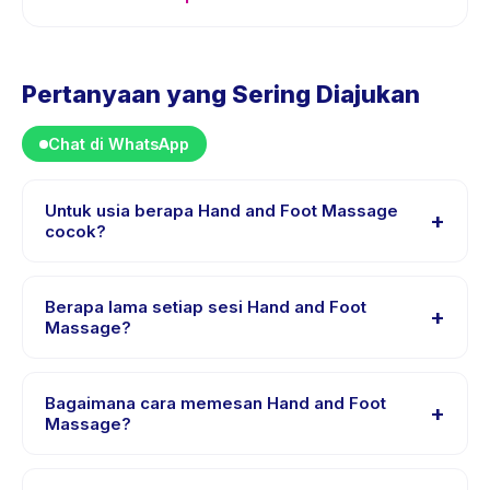
Pertanyaan yang Sering Diajukan
Chat di WhatsApp
Untuk usia berapa Hand and Foot Massage
+
cocok?
Hand and Foot Massage dirancang untuk anak usia
segala usia. Instruktur menyesuaikan program untuk
Berapa lama setiap sesi Hand and Foot
+
berbagai tingkat kemampuan dalam rentang usia ini
Massage?
sehingga setiap anak mendapat tantangan yang sesuai.
Setiap sesi Hand and Foot Massage berlangsung
sekitar 45 menit. Datang 10 menit lebih awal untuk
Bagaimana cara memesan Hand and Foot
+
proses check-in yang lancar.
Massage?
Unduh aplikasi Happy Kamper, temukan Hand and Foot