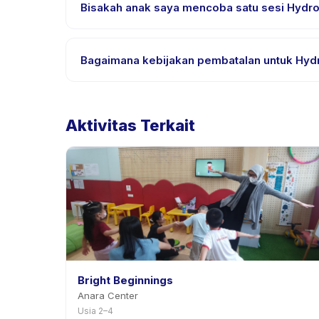
yang didukung.
Bisakah anak saya mencoba satu sesi Hydro
Banyak penyedia di Happy Kamper menawarkan opsi t
Bagaimana kebijakan pembatalan untuk Hyd
Kebijakan pembatalan ditetapkan oleh setiap peny
penjadwalan ulang dengan pemberitahuan sebelu
Aktivitas Terkait
Bright Beginnings
Anara Center
Usia 2–4