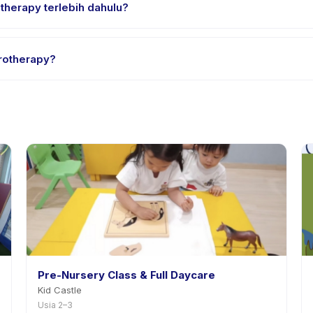
therapy terlebih dahulu?
rial atau satu sesi. Cari badge trial pada daftar Hydrotherapy, ata
rotherapy?
edia. Kebijakan Hydrotherapy tertera pada halaman aktivitas di apl
mnya.
Pre-Nursery Class & Full Daycare
Kid Castle
Usia 2–3