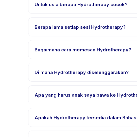
Untuk usia berapa Hydrotherapy cocok?
Hydrotherapy dirancang untuk anak usia 0 sampai 
anak mendapat tantangan yang sesuai.
Berapa lama setiap sesi Hydrotherapy?
Setiap sesi Hydrotherapy berlangsung sekitar 30 m
Bagaimana cara memesan Hydrotherapy?
Unduh aplikasi Happy Kamper, temukan Hydrotherap
pembayaran berhasil.
Di mana Hydrotherapy diselenggarakan?
Hydrotherapy diselenggarakan di lokasi penyedia 
pemesanan.
Apa yang harus anak saya bawa ke Hydroth
Kebutuhan bervariasi, namun umumnya bawa pakai
pemesanan.
Apakah Hydrotherapy tersedia dalam Bahasa
Sebagian besar kelas menggunakan Bahasa Indones