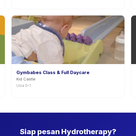
Gymbabes Class & Full Daycare
Kid Castle
Usia 0–1
Siap pesan Hydrotherapy?