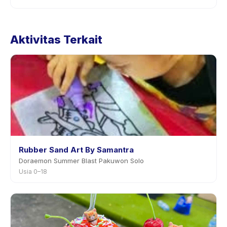
aplikasi.
Kebijakan pembatalan ditetapkan oleh setiap penyedia.
Kebijakan Kanimals Playground x Petfest tertera pada
Aktivitas Terkait
halaman aktivitas di aplikasi. Kebanyakan penyedia
mengizinkan penjadwalan ulang dengan
pemberitahuan sebelumnya.
Rubber Sand Art By Samantra
Doraemon Summer Blast Pakuwon Solo
Usia 0–18