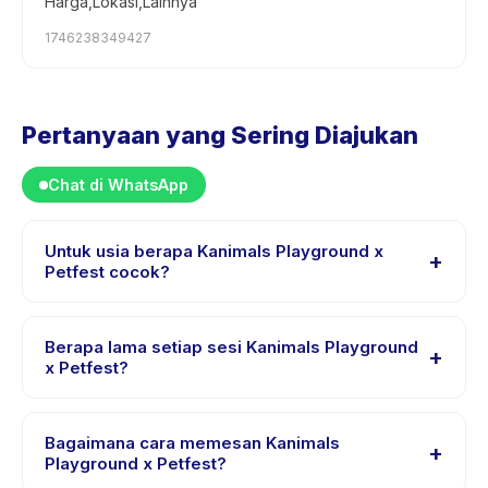
Harga,Lokasi,Lainnya
1746238349427
Pertanyaan yang Sering Diajukan
Chat di WhatsApp
Untuk usia berapa Kanimals Playground x
+
Petfest cocok?
Kanimals Playground x Petfest dirancang untuk anak
usia 1 sampai 16 tahun. Instruktur menyesuaikan
Berapa lama setiap sesi Kanimals Playground
+
program untuk berbagai tingkat kemampuan dalam
x Petfest?
rentang usia ini sehingga setiap anak mendapat
Setiap sesi Kanimals Playground x Petfest berlangsung
tantangan yang sesuai.
sekitar 120 menit. Datang 10 menit lebih awal untuk
Bagaimana cara memesan Kanimals
+
proses check-in yang lancar.
Playground x Petfest?