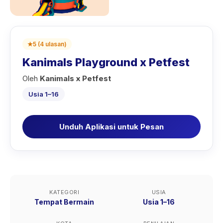
★
5
(
4
ulasan
)
Kanimals Playground x Petfest
Oleh
Kanimals x Petfest
Usia 1–16
Unduh Aplikasi untuk Pesan
KATEGORI
USIA
Tempat Bermain
Usia 1–16