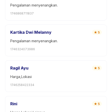
Pengalaman menyenangkan.
1746868711837
Kartika Dwi Melanny
★
5
Pengalaman menyenangkan.
1746324073986
Ragil Ayu
★
5
Harga,Lokasi
1746258422334
Rini
★
5