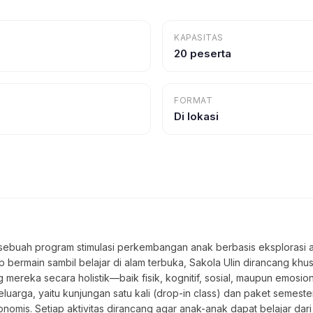
KAPASITAS
20 peserta
FORMAT
Di lokasi
sebuah program stimulasi perkembangan anak berbasis eksplorasi a
ermain sambil belajar di alam terbuka, Sakola Ulin dirancang khus
reka secara holistik—baik fisik, kognitif, sosial, maupun emosion
eluarga, yaitu kunjungan satu kali (drop-in class) dan paket semeste
nomis. Setiap aktivitas dirancang agar anak-anak dapat belajar dar