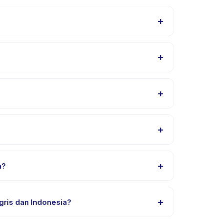
+
struktur menyesuaikan program untuk berbagai
+
 menit lebih awal untuk proses check-in yang
+
ggal dan paket yang diinginkan, lalu pesan secara
+
n Ujung Berung. Alamat lengkap, peta, dan
+
n?
atch 7 - Kelas bermain untuk anak usia 4-9
+
gris dan Indonesia?