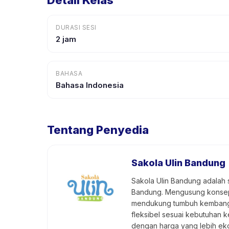
Detail Kelas
DURASI SESI
2 jam
BAHASA
Bahasa Indonesia
Tentang Penyedia
Sakola Ulin Bandung
Sakola Ulin Bandung adalah 
Bandung. Mengusung konsep b
mendukung tumbuh kembang me
fleksibel sesuai kebutuhan k
dengan harga yang lebih eko