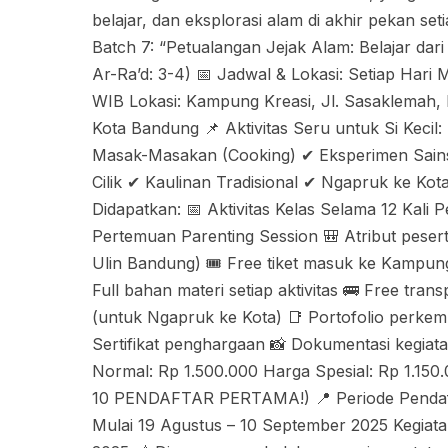
belajar, dan eksplorasi alam di akhir pekan se
Batch 7: “Petualangan Jejak Alam: Belajar dar
Ar-Ra’d: 3-4) 📅 Jadwal & Lokasi: Setiap Hari
WIB Lokasi: Kampung Kreasi, Jl. Sasaklemah,
Kota Bandung 📌 Aktivitas Seru untuk Si Kecil:
Masak-Masakan (Cooking) ✔ Eksperimen Sains 
Cilik ✔ Kaulinan Tradisional ✔ Ngapruk ke Kota
Didapatkan: 📅 Aktivitas Kelas Selama 12 Kali 
Pertemuan Parenting Session 🎒 Atribut peser
Ulin Bandung) 🎟 Free tiket masuk ke Kampung
Full bahan materi setiap aktivitas 🚌 Free trans
(untuk Ngapruk ke Kota) 📑 Portofolio perke
Sertifikat penghargaan 📸 Dokumentasi kegiat
Normal: Rp 1.500.000 Harga Spesial: Rp 1.
10 PENDAFTAR PERTAMA!) 📍 Periode Pendaft
Mulai 19 Agustus – 10 September 2025 Kegiata