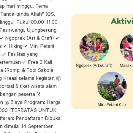
tiap hari minggu. Tema
i Tanda-tanda Allah” (QS.
 Minggu, Pukul 09.00–11.00
 Pasirwangi, Ujungberung,
 ✔ Ngoprek (Art & Craft) ✔
✔ Hiking ✔ Mini Petani
 ✅ Fasilitas yang
Pertemuan ✅ Free 3 Kali
ta (Rompi & Topi Sakola
 Kreasi selama kegiatan 📦
portasi & tiket wisata alam
mbangan peserta 🏅
an 💰 Biaya Program: Harga
150.000 (TERBATAS UNTUK
aran: Pendaftaran Dibuka
n dimulai 14 September