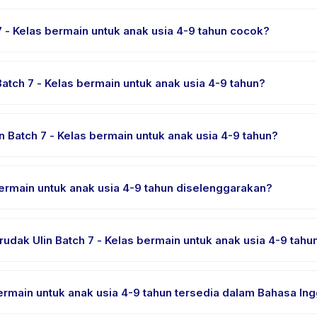
7 - Kelas bermain untuk anak usia 4-9 tahun cocok?
anak usia 4-9 tahun dirancang untuk anak usia 4 sampai 9 tahun. In
a setiap anak mendapat tantangan yang sesuai.
Batch 7 - Kelas bermain untuk anak usia 4-9 tahun?
main untuk anak usia 4-9 tahun berlangsung sekitar 2 jam. Datang 10
Batch 7 - Kelas bermain untuk anak usia 4-9 tahun?
k Ulin Batch 7 - Kelas bermain untuk anak usia 4-9 tahun, pilih tan
elah pembayaran berhasil.
bermain untuk anak usia 4-9 tahun diselenggarakan?
anak usia 4-9 tahun diselenggarakan di lokasi penyedia di Kecamata
setelah pemesanan.
udak Ulin Batch 7 - Kelas bermain untuk anak usia 4-9 tahu
n nyaman, air minum, dan perlengkapan khusus Kelas Barudak Ulin B
 pemesanan.
ermain untuk anak usia 4-9 tahun tersedia dalam Bahasa Ing