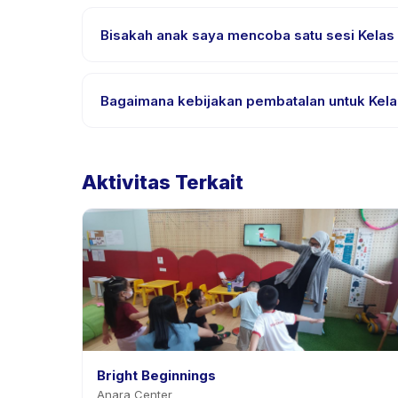
Sebagian besar kelas menggunakan Bahasa Indones
Bahasa Inggris, cek halaman detail aktivitas untuk
Bisakah anak saya mencoba satu sesi Kelas B
Banyak penyedia di Happy Kamper menawarkan opsi t
tahun, atau hubungi penyedia melalui aplikasi.
Bagaimana kebijakan pembatalan untuk Kelas
Kebijakan pembatalan ditetapkan oleh setiap penyed
aplikasi. Kebanyakan penyedia mengizinkan penj
Aktivitas Terkait
Bright Beginnings
Anara Center