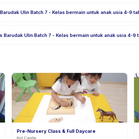
ia. Beberapa penyedia menawarkan Kelas Barudak Ulin Batch 7 - K
 bahasa yang didukung.
arudak Ulin Batch 7 - Kelas bermain untuk anak usia 4-9 ta
rial atau satu sesi. Cari badge trial pada daftar Kelas Barudak Uli
 Barudak Ulin Batch 7 - Kelas bermain untuk anak usia 4-9 
ia. Kebijakan Kelas Barudak Ulin Batch 7 - Kelas bermain untuk ana
adwalan ulang dengan pemberitahuan sebelumnya.
Pre-Nursery Class & Full Daycare
Kid Castle