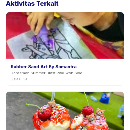
Aktivitas Terkait
aplikasi. Kebanyakan penyedia mengizinkan
penjadwalan ulang dengan pemberitahuan
sebelumnya.
Rubber Sand Art By Samantra
Doraemon Summer Blast Pakuwon Solo
Usia 0–18