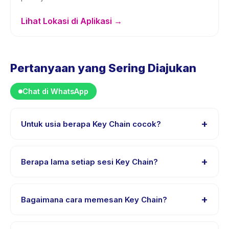
Lihat Lokasi di Aplikasi →
Pertanyaan yang Sering Diajukan
Chat di WhatsApp
+
Untuk usia berapa Key Chain cocok?
Key Chain dirancang untuk anak usia 0 sampai 18 tahun.
Instruktur menyesuaikan program untuk berbagai
+
Berapa lama setiap sesi Key Chain?
tingkat kemampuan dalam rentang usia ini sehingga
setiap anak mendapat tantangan yang sesuai.
Lama sesi Key Chain bervariasi sesuai paket. Cek detail
aktivitas untuk waktu pasti.
+
Bagaimana cara memesan Key Chain?
Unduh aplikasi Happy Kamper, temukan Key Chain, pilih