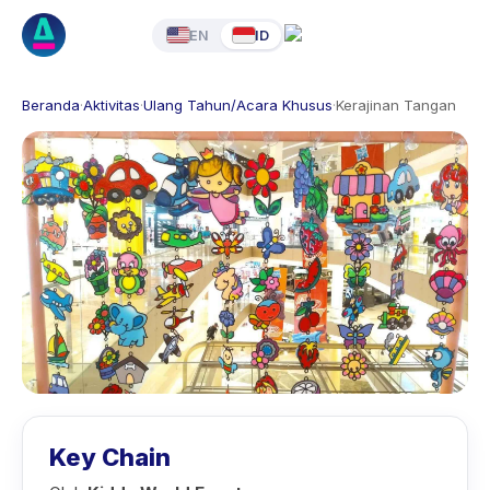
EN
ID
Beranda
·
Aktivitas
·
Ulang Tahun/Acara Khusus
·
Kerajinan Tangan
Key Chain