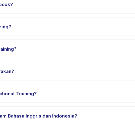
cocok?
a 6 sampai 12 tahun. Instruktur menyesuaikan program untuk berbaga
suai.
ning?
ekitar 60 menit. Datang 10 menit lebih awal untuk proses check-in ya
aining?
nal Training, pilih tanggal dan paket yang diinginkan, lalu pesan s
arakan?
 penyedia di Lakarsantri. Alamat lengkap, peta, dan petunjuk arah t
tional Training?
n nyaman, air minum, dan perlengkapan khusus Kids Functional Tra
lam Bahasa Inggris dan Indonesia?
a. Beberapa penyedia menawarkan Kids Functional Training dalam B