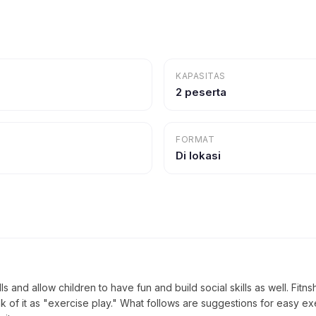
KAPASITAS
2 peserta
FORMAT
Di lokasi
lls and allow children to have fun and build social skills as well. Fi
ink of it as "exercise play." What follows are suggestions for easy