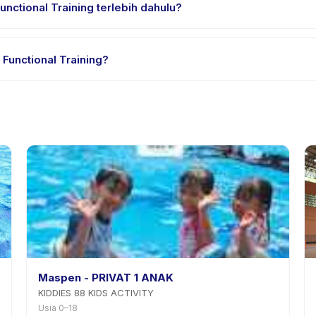
nctional Training terlebih dahulu?
ial atau satu sesi. Cari badge trial pada daftar Kids Functional Tr
Functional Training?
dia. Kebijakan Kids Functional Training tertera pada halaman aktivi
mnya.
Maspen - PRIVAT 1 ANAK
KIDDIES 88 KIDS ACTIVITY
Usia 0–18