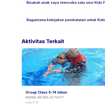
untuk bahasa yang didukung.
Bisakah anak saya mencoba satu sesi Kids Fu
Banyak penyedia di Happy Kamper menawarkan opsi tr
Bagaimana kebijakan pembatalan untuk Kids 
Kebijakan pembatalan ditetapkan oleh setiap penye
penjadwalan ulang dengan pemberitahuan sebelu
Aktivitas Terkait
Group Class 5-14 tahun
KIDDIES 88 KIDS ACTIVITY
Usia 5–14