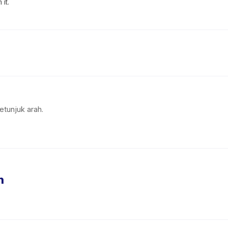
it.
etunjuk arah.
n