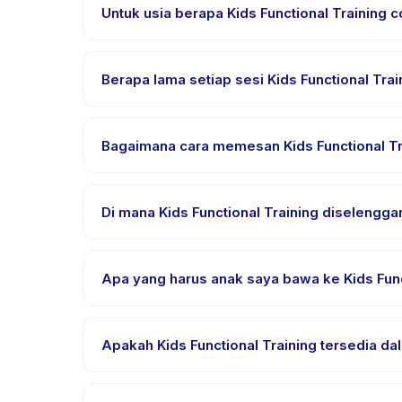
Untuk usia berapa Kids Functional Training 
Kids Functional Training dirancang untuk anak usi
sehingga setiap anak mendapat tantangan yang se
Berapa lama setiap sesi Kids Functional Trai
Setiap sesi Kids Functional Training berlangsung s
Bagaimana cara memesan Kids Functional Tr
Unduh aplikasi Happy Kamper, temukan Kids Functio
segera setelah pembayaran berhasil.
Di mana Kids Functional Training diselengg
Kids Functional Training diselenggarakan di lokasi
pemesanan.
Apa yang harus anak saya bawa ke Kids Func
Kebutuhan bervariasi, namun umumnya bawa pakaia
pemesanan.
Apakah Kids Functional Training tersedia da
Sebagian besar kelas menggunakan Bahasa Indonesi