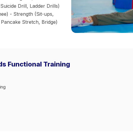
icide Drill, Ladder Drills)
e) - Strength (Sit-ups,
, Pancake Stretch, Bridge)
ds Functional Training
ing