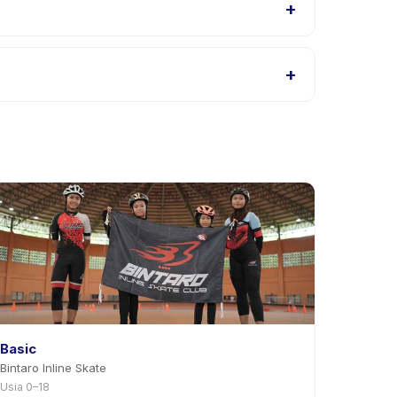
+
aining, atau hubungi penyedia melalui aplikasi.
+
tas di aplikasi. Kebanyakan penyedia mengizinkan
Basic
Bintaro Inline Skate
Usia 0–18