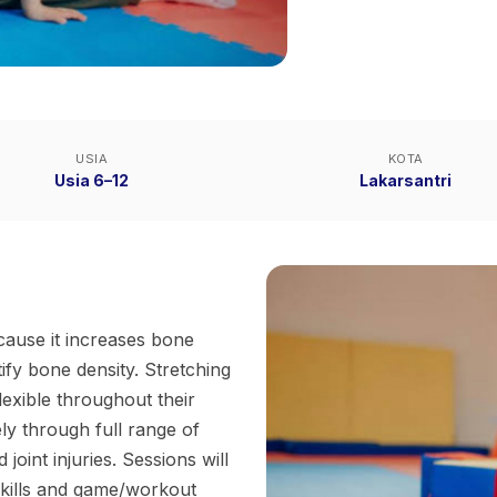
USIA
KOTA
Usia 6–12
Lakarsantri
ecause it increases bone
ify bone density. Stretching
flexible throughout their
ely through full range of
oint injuries. Sessions will
kills and game/workout