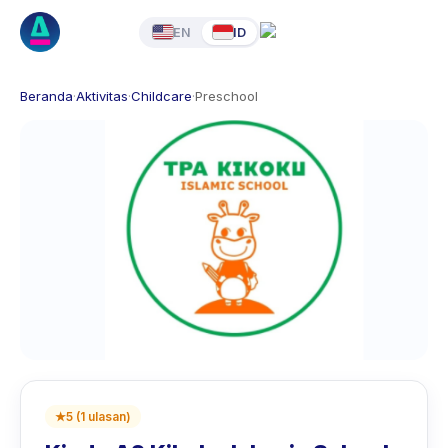
EN
ID
Beranda
·
Aktivitas
·
Childcare
·
Preschool
★
5
(
1
ulasan
)