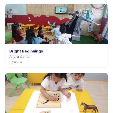
mengizinkan penjadwalan ulang dengan
pemberitahuan sebelumnya.
Bright Beginnings
Anara Center
Usia 2–4