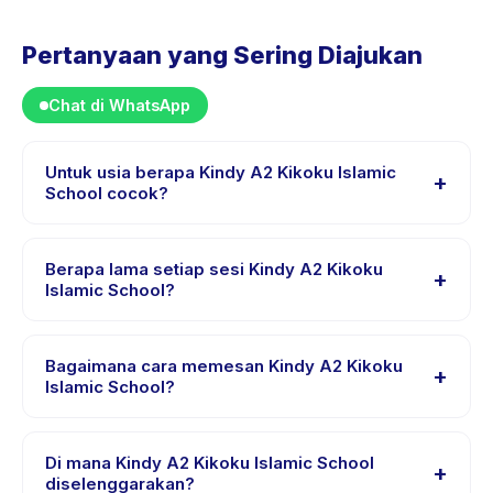
Pertanyaan yang Sering Diajukan
Chat di WhatsApp
Untuk usia berapa Kindy A2 Kikoku Islamic
+
School cocok?
Kindy A2 Kikoku Islamic School dirancang untuk anak
usia 2 sampai 7 tahun. Instruktur menyesuaikan
Berapa lama setiap sesi Kindy A2 Kikoku
+
program untuk berbagai tingkat kemampuan dalam
Islamic School?
rentang usia ini sehingga setiap anak mendapat
Lama sesi Kindy A2 Kikoku Islamic School bervariasi
tantangan yang sesuai.
sesuai paket. Cek detail aktivitas untuk waktu pasti.
Bagaimana cara memesan Kindy A2 Kikoku
+
Islamic School?
Unduh aplikasi Happy Kamper, temukan Kindy A2
Kikoku Islamic School, pilih tanggal dan paket yang
Di mana Kindy A2 Kikoku Islamic School
+
diinginkan, lalu pesan secara instan. Anda akan
diselenggarakan?