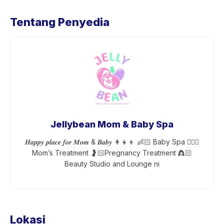
Tentang Penyedia
Jellybean Mom & Baby Spa
𝑯𝒂𝒑𝒑𝒚 𝒑𝒍𝒂𝒄𝒆 𝒇𝒐𝒓 𝑴𝒐𝒎 & 𝑩𝒂𝒃𝒚 👩‍👧‍👦 👶🏻 Baby Spa 💆🏻‍♀️
Mom’s Treatment 🤰🏻Pregnancy Treatment 👸🏻
Beauty Studio and Lounge ni
Lokasi