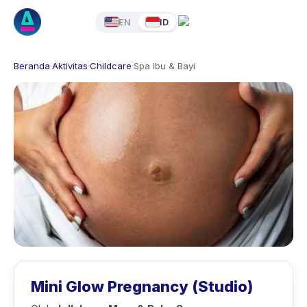
EN
ID
Beranda
·
Aktivitas
·
Childcare
·
Spa Ibu & Bayi
Mini Glow Pregnancy (Studio)