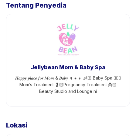
Tentang Penyedia
Jellybean Mom & Baby Spa
𝑯𝒂𝒑𝒑𝒚 𝒑𝒍𝒂𝒄𝒆 𝒇𝒐𝒓 𝑴𝒐𝒎 & 𝑩𝒂𝒃𝒚 👩‍👧‍👦 👶🏻 Baby Spa 💆🏻‍♀️
Mom’s Treatment 🤰🏻Pregnancy Treatment 👸🏻
Beauty Studio and Lounge ni
Lokasi