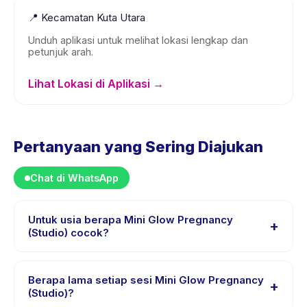
📍
Kecamatan Kuta Utara
Unduh aplikasi untuk melihat lokasi lengkap dan
petunjuk arah.
Lihat Lokasi di Aplikasi →
Pertanyaan yang Sering Diajukan
Chat di WhatsApp
Untuk usia berapa Mini Glow Pregnancy
+
(Studio) cocok?
Mini Glow Pregnancy (Studio) dirancang untuk anak
usia 18 sampai 18 tahun. Instruktur menyesuaikan
Berapa lama setiap sesi Mini Glow Pregnancy
+
program untuk berbagai tingkat kemampuan dalam
(Studio)?
rentang usia ini sehingga setiap anak mendapat