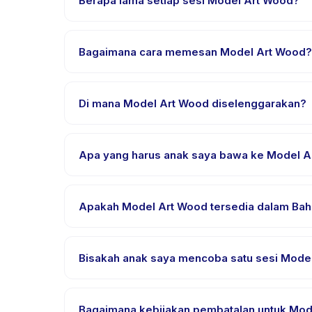
Berapa lama setiap sesi Model Art Wood?
Setiap sesi Model Art Wood berlangsung sekitar 20
Bagaimana cara memesan Model Art Wood?
Unduh aplikasi Happy Kamper, temukan Model Art W
setelah pembayaran berhasil.
Di mana Model Art Wood diselenggarakan?
Model Art Wood diselenggarakan di lokasi penyedi
Apa yang harus anak saya bawa ke Model A
Kebutuhan bervariasi, namun umumnya bawa pakai
pemesanan.
Apakah Model Art Wood tersedia dalam Baha
Sebagian besar kelas menggunakan Bahasa Indones
bahasa yang didukung.
Bisakah anak saya mencoba satu sesi Model
Banyak penyedia di Happy Kamper menawarkan opsi t
Bagaimana kebijakan pembatalan untuk Mod