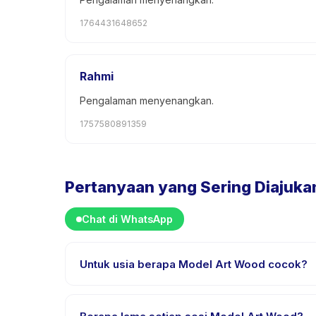
1764431648652
Rahmi
Pengalaman menyenangkan.
1757580891359
Pertanyaan yang Sering Diajuka
Chat di WhatsApp
Untuk usia berapa Model Art Wood cocok?
Model Art Wood dirancang untuk anak usia 1 sampa
anak mendapat tantangan yang sesuai.