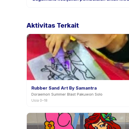
Kebijakan pembatalan ditetapkan oleh setiap peny
penjadwalan ulang dengan pemberitahuan sebelu
Aktivitas Terkait
Rubber Sand Art By Samantra
Doraemon Summer Blast Pakuwon Solo
Usia 0–18