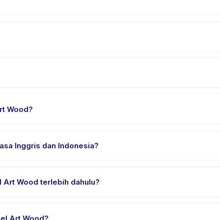
 menit. Datang 10 menit lebih awal untuk proses check-in yang lanca
ood, pilih tanggal dan paket yang diinginkan, lalu pesan secara i
a di Jawa Barat. Alamat lengkap, peta, dan petunjuk arah tersedia
rt Wood?
an nyaman, air minum, dan perlengkapan khusus Model Art Wood. P
sa Inggris dan Indonesia?
ia. Beberapa penyedia menawarkan Model Art Wood dalam Bahasa In
 Art Wood terlebih dahulu?
rial atau satu sesi. Cari badge trial pada daftar Model Art Wood, 
el Art Wood?