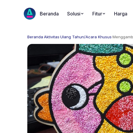
Beranda
Solusi
Fitur
Harga
Beranda
·
Aktivitas
·
Ulang Tahun/Acara Khusus
·
Menggamba