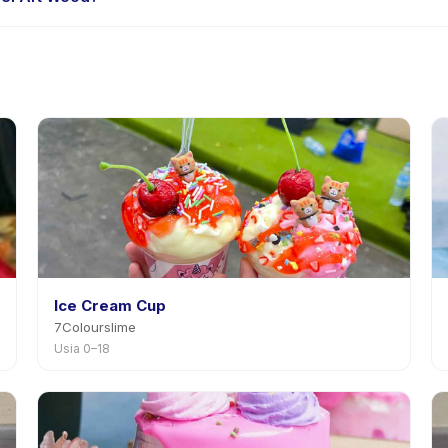
edia. Kebijakan Model Art Wood tertera pada halaman aktivitas di 
mnya.
Ice Cream Cup
7Colourslime
Usia 0–18