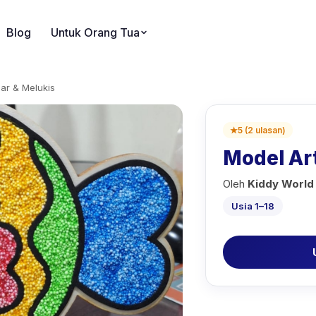
Blog
Untuk Orang Tua
r & Melukis
★
5
(
2
ulasan
)
Model Ar
Oleh
Kiddy World
Usia 1–18