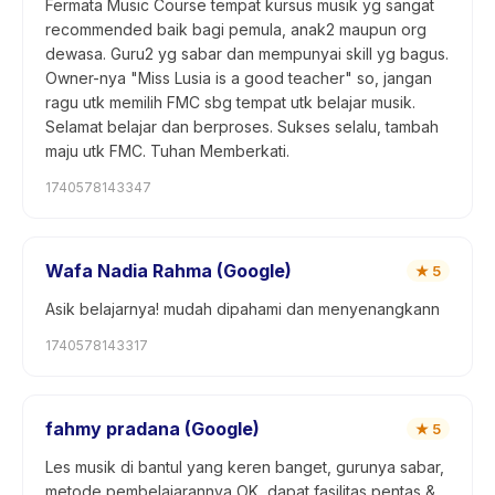
Fermata Music Course tempat kursus musik yg sangat
recommended baik bagi pemula, anak2 maupun org
dewasa. Guru2 yg sabar dan mempunyai skill yg bagus.
Owner-nya "Miss Lusia is a good teacher" so, jangan
ragu utk memilih FMC sbg tempat utk belajar musik.
Selamat belajar dan berproses. Sukses selalu, tambah
maju utk FMC. Tuhan Memberkati.
1740578143347
Wafa Nadia Rahma (Google)
★
5
Asik belajarnya! mudah dipahami dan menyenangkann
1740578143317
fahmy pradana (Google)
★
5
Les musik di bantul yang keren banget, gurunya sabar,
metode pembelajarannya OK, dapat fasilitas pentas &