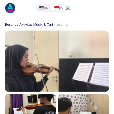
EN
ID
Beranda
·
Aktivitas
·
Musik & Tari
·
Instrumen