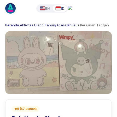
EN
ID
Beranda
·
Aktivitas
·
Ulang Tahun/Acara Khusus
·
Kerajinan Tangan
★
5
(
57
ulasan
)