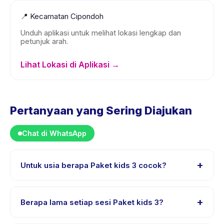
📍
Kecamatan Cipondoh
Unduh aplikasi untuk melihat lokasi lengkap dan
petunjuk arah.
Lihat Lokasi di Aplikasi →
Pertanyaan yang Sering Diajukan
Chat di WhatsApp
+
Untuk usia berapa Paket kids 3 cocok?
Paket kids 3 dirancang untuk anak usia 6 sampai 11
tahun. Instruktur menyesuaikan program untuk berbagai
+
Berapa lama setiap sesi Paket kids 3?
tingkat kemampuan dalam rentang usia ini sehingga
setiap anak mendapat tantangan yang sesuai.
Setiap sesi Paket kids 3 berlangsung sekitar 90 menit.