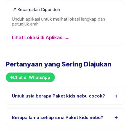
📍
Kecamatan Cipondoh
Unduh aplikasi untuk melihat lokasi lengkap dan
petunjuk arah.
Lihat Lokasi di Aplikasi →
Pertanyaan yang Sering Diajukan
Chat di WhatsApp
+
Untuk usia berapa Paket kids nebu cocok?
Paket kids nebu dirancang untuk anak usia 5 sampai 11
tahun. Instruktur menyesuaikan program untuk berbagai
+
Berapa lama setiap sesi Paket kids nebu?
tingkat kemampuan dalam rentang usia ini sehingga
setiap anak mendapat tantangan yang sesuai.
Setiap sesi Paket kids nebu berlangsung sekitar 60