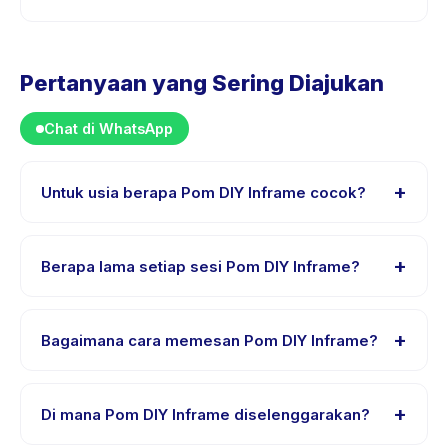
Pertanyaan yang Sering Diajukan
Chat di WhatsApp
+
Untuk usia berapa Pom DIY Inframe cocok?
Pom DIY Inframe dirancang untuk anak usia 0 sampai 18
tahun. Instruktur menyesuaikan program untuk berbagai
+
Berapa lama setiap sesi Pom DIY Inframe?
tingkat kemampuan dalam rentang usia ini sehingga
setiap anak mendapat tantangan yang sesuai.
Lama sesi Pom DIY Inframe bervariasi sesuai paket.
Cek detail aktivitas untuk waktu pasti.
+
Bagaimana cara memesan Pom DIY Inframe?
Unduh aplikasi Happy Kamper, temukan Pom DIY
Inframe, pilih tanggal dan paket yang diinginkan, lalu
+
Di mana Pom DIY Inframe diselenggarakan?
pesan secara instan. Anda akan menerima konfirmasi