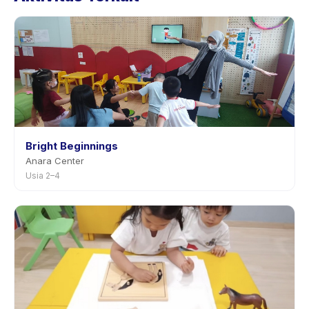
penjadwalan ulang dengan pemberitahuan
sebelumnya.
Bright Beginnings
Anara Center
Usia 2–4