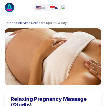
EN
ID
Beranda
·
Aktivitas
·
Childcare
·
Spa Ibu & Bayi
Relaxing Pregnancy Masaage
(Studio)