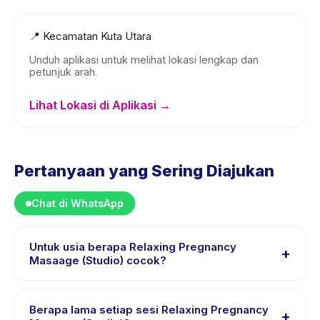
📍
Kecamatan Kuta Utara
Unduh aplikasi untuk melihat lokasi lengkap dan
petunjuk arah.
Lihat Lokasi di Aplikasi →
Pertanyaan yang Sering Diajukan
Chat di WhatsApp
Untuk usia berapa Relaxing Pregnancy
+
Masaage (Studio) cocok?
Relaxing Pregnancy Masaage (Studio) dirancang untuk
anak usia 18 sampai 18 tahun. Instruktur menyesuaikan
Berapa lama setiap sesi Relaxing Pregnancy
+