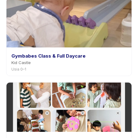
Gymbabes Class & Full Daycare
Kid Castle
Usia 0–1