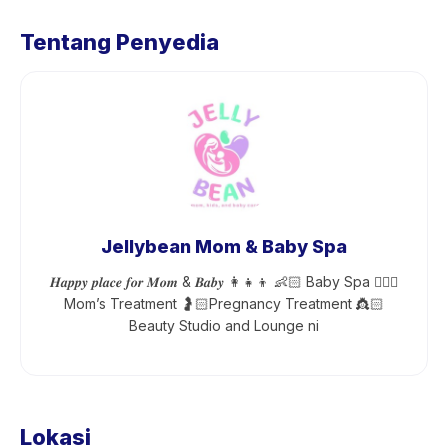
Tentang Penyedia
Jellybean Mom & Baby Spa
𝑯𝒂𝒑𝒑𝒚 𝒑𝒍𝒂𝒄𝒆 𝒇𝒐𝒓 𝑴𝒐𝒎 & 𝑩𝒂𝒃𝒚 👩‍👧‍👦 👶🏻 Baby Spa 💆🏻‍♀️
Mom’s Treatment 🤰🏻Pregnancy Treatment 👸🏻
Beauty Studio and Lounge ni
Lokasi