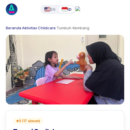
EN
ID
Beranda
·
Aktivitas
·
Childcare
·
Tumbuh Kembang
★
5
(
17
ulasan
)