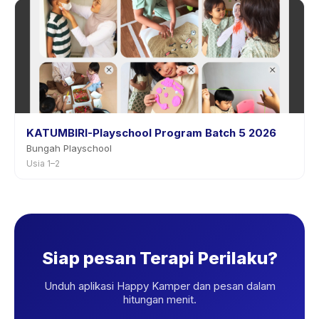
KATUMBIRI-Playschool Program Batch 5 2026
Bungah Playschool
Usia 1–2
Siap pesan Terapi Perilaku?
Unduh aplikasi Happy Kamper dan pesan dalam
hitungan menit.