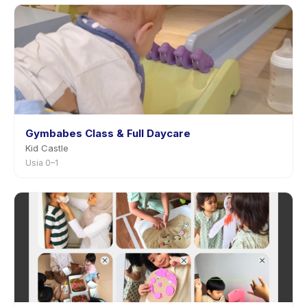
Gymbabes Class & Full Daycare
Kid Castle
Usia 0–1