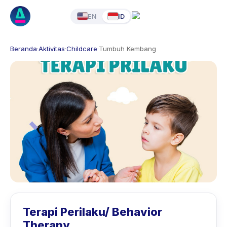
EN
ID
Beranda
·
Aktivitas
·
Childcare
·
Tumbuh Kembang
Terapi Perilaku/ Behavior
Therapy