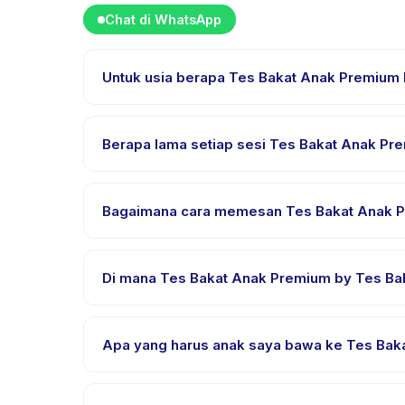
Chat di WhatsApp
Untuk usia berapa Tes Bakat Anak Premium 
Tes Bakat Anak Premium by Tes Bakat Indonesia di
dalam rentang usia ini sehingga setiap anak menda
Berapa lama setiap sesi Tes Bakat Anak Pr
Setiap sesi Tes Bakat Anak Premium by Tes Bakat I
Bagaimana cara memesan Tes Bakat Anak P
Unduh aplikasi Happy Kamper, temukan Tes Bakat A
menerima konfirmasi segera setelah pembayaran b
Di mana Tes Bakat Anak Premium by Tes Ba
Tes Bakat Anak Premium by Tes Bakat Indonesia dis
Kamper setelah pemesanan.
Apa yang harus anak saya bawa ke Tes Bak
Kebutuhan bervariasi, namun umumnya bawa pakai
mengonfirmasi dalam email pemesanan.