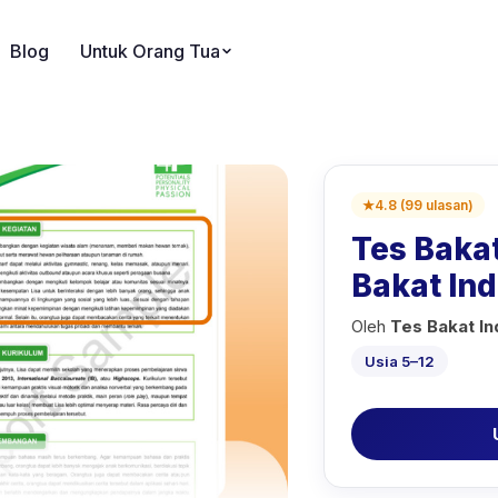
Blog
Untuk Orang Tua
★
4.8
(
99
ulasan
)
Tes Baka
Bakat In
Oleh
Tes Bakat I
Usia 5–12