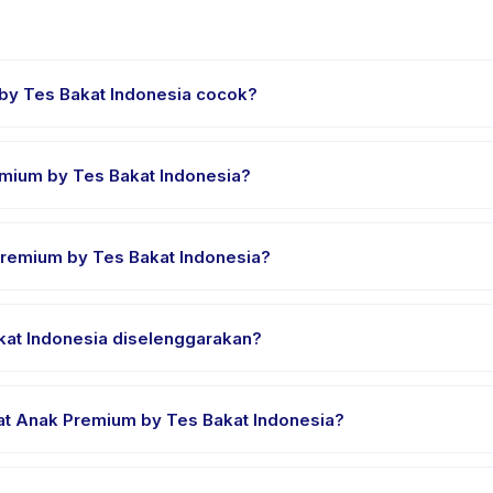
by Tes Bakat Indonesia cocok?
rancang untuk anak usia 5 sampai 12 tahun. Instruktur menyesuaik
pat tantangan yang sesuai.
emium by Tes Bakat Indonesia?
ndonesia berlangsung sekitar 2 jam. Datang 10 menit lebih awal unt
remium by Tes Bakat Indonesia?
nak Premium by Tes Bakat Indonesia, pilih tanggal dan paket yang d
erhasil.
kat Indonesia diselenggarakan?
elenggarakan di lokasi penyedia di Jakarta Utara. Alamat lengkap, 
at Anak Premium by Tes Bakat Indonesia?
an nyaman, air minum, dan perlengkapan khusus Tes Bakat Anak Pr