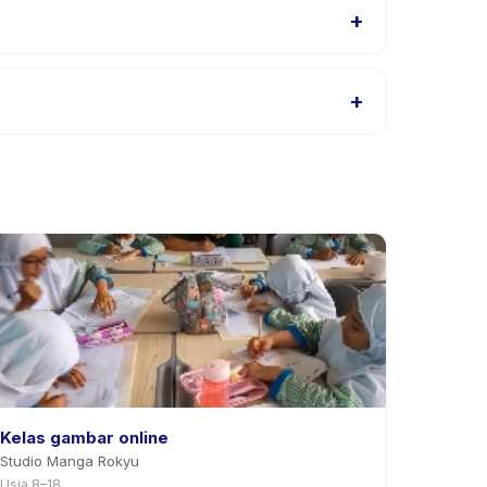
+
 (Bisa untuk 2 orang), atau hubungi penyedia
+
alaman aktivitas di aplikasi. Kebanyakan penyedia
Kelas gambar online
Studio Manga Rokyu
Usia 8–18