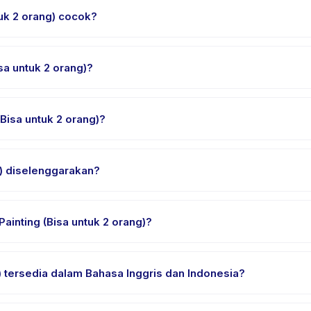
tuk 2 orang) cocok?
untuk anak usia 2 sampai 18 tahun. Instruktur menyesuaikan program
yang sesuai.
sa untuk 2 orang)?
berlangsung sekitar 60 menit. Datang 10 menit lebih awal untuk prose
Bisa untuk 2 orang)?
nting (Bisa untuk 2 orang), pilih tanggal dan paket yang diinginkan
g) diselenggarakan?
akan di lokasi penyedia di Yogyakarta. Alamat lengkap, peta, dan pe
ainting (Bisa untuk 2 orang)?
n nyaman, air minum, dan perlengkapan khusus Splatter Painting (B
g) tersedia dalam Bahasa Inggris dan Indonesia?
ia. Beberapa penyedia menawarkan Splatter Painting (Bisa untuk 2