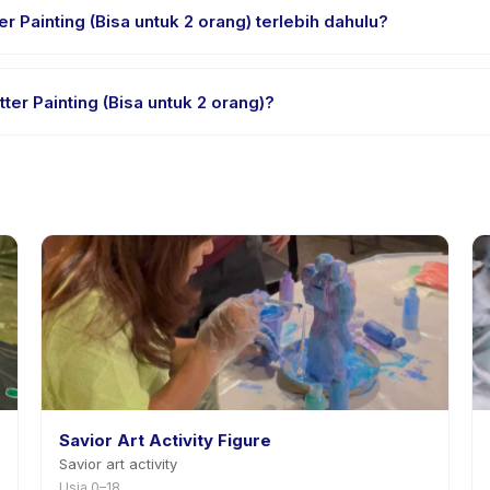
 Painting (Bisa untuk 2 orang) terlebih dahulu?
ial atau satu sesi. Cari badge trial pada daftar Splatter Painting
er Painting (Bisa untuk 2 orang)?
ia. Kebijakan Splatter Painting (Bisa untuk 2 orang) tertera pada h
ahuan sebelumnya.
Savior Art Activity Figure
Savior art activity
Usia 0–18