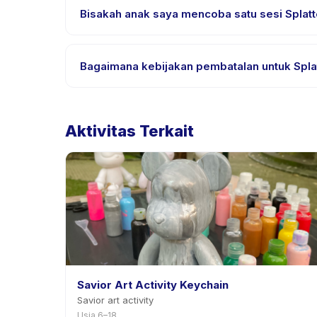
aktivitas untuk bahasa yang didukung.
Bisakah anak saya mencoba satu sesi Splatter
Banyak penyedia di Happy Kamper menawarkan opsi tr
melalui aplikasi.
Bagaimana kebijakan pembatalan untuk Splatt
Kebijakan pembatalan ditetapkan oleh setiap penyed
mengizinkan penjadwalan ulang dengan pemberit
Aktivitas Terkait
Savior Art Activity Keychain
Savior art activity
Usia 6–18