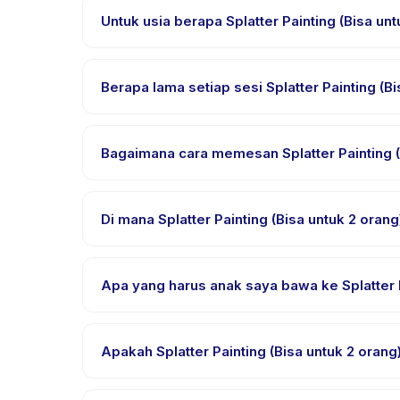
Untuk usia berapa Splatter Painting (Bisa un
Splatter Painting (Bisa untuk 2 orang) dirancang 
usia ini sehingga setiap anak mendapat tantangan 
Berapa lama setiap sesi Splatter Painting (Bi
Setiap sesi Splatter Painting (Bisa untuk 2 orang) 
Bagaimana cara memesan Splatter Painting (
Unduh aplikasi Happy Kamper, temukan Splatter Pai
konfirmasi segera setelah pembayaran berhasil.
Di mana Splatter Painting (Bisa untuk 2 oran
Splatter Painting (Bisa untuk 2 orang) diselenggar
setelah pemesanan.
Apa yang harus anak saya bawa ke Splatter P
Kebutuhan bervariasi, namun umumnya bawa pakaia
dalam email pemesanan.
Apakah Splatter Painting (Bisa untuk 2 oran
Sebagian besar kelas menggunakan Bahasa Indones