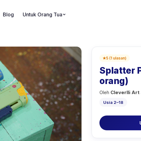
Blog
Untuk Orang Tua
★
5
(
1
ulasan
)
Splatter 
orang)
Oleh
Cleverlli Art
Usia 2–18