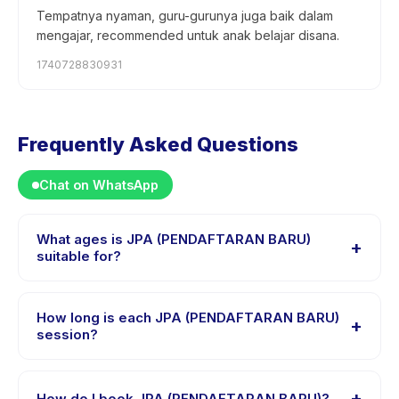
Tempatnya nyaman, guru-gurunya juga baik dalam
mengajar, recommended untuk anak belajar disana.
1740728830931
Frequently Asked Questions
Chat on WhatsApp
What ages is JPA (PENDAFTARAN BARU)
+
suitable for?
JPA (PENDAFTARAN BARU) is designed for children
aged 4 to 8 years. The instructor adapts the program
How long is each JPA (PENDAFTARAN BARU)
+
to suit different skill levels within this age range so
session?
every child is appropriately challenged.
Each session of JPA (PENDAFTARAN BARU) runs about
1 hours. Arrive 10 minutes early to settle in before the
+
How do I book JPA (PENDAFTARAN BARU)?