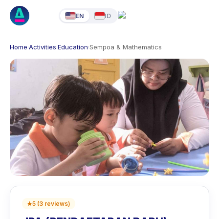
EN
ID
Home
·
Activities
·
Education
·
Sempoa & Mathematics
★
5
(
3
reviews
)