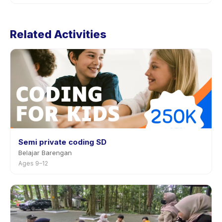
Cancellation policies are set by each provider. JPA
(PENDAFTARAN BARU)'s policy is listed on the activity
Related Activities
page in the app. Most providers allow rescheduling
with advance notice.
Semi private coding SD
Belajar Barengan
Ages 9–12