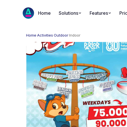
Home
Solutions
Features
Pri
Home
·
Activities
·
Outdoor
·
Indoor