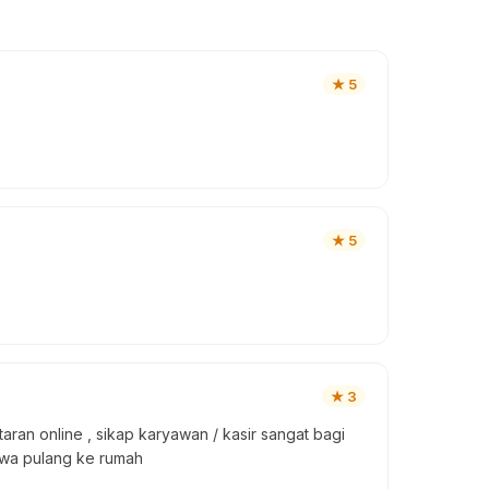
★
5
★
5
★
3
aran online , sikap karyawan / kasir sangat bagi
bawa pulang ke rumah