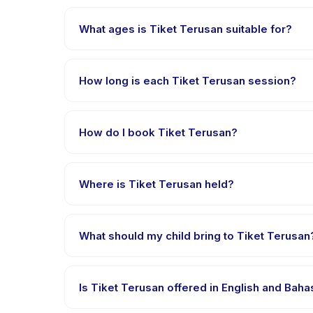
What ages is Tiket Terusan suitable for?
Tiket Terusan is designed for children aged 3 to 15 
appropriately challenged.
How long is each Tiket Terusan session?
Session length for Tiket Terusan varies by package
How do I book Tiket Terusan?
Download the Happy Kamper app, find Tiket Terusa
payment is processed.
Where is Tiket Terusan held?
Tiket Terusan is hosted at the provider's venue i
What should my child bring to Tiket Terusan
Requirements vary, but generally bring comfortable
confirmation.
Is Tiket Terusan offered in English and Bah