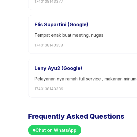
1740138143377
Elis Supartini (Google)
Tempat enak buat meeting, nugas
1740138143358
Leny Ayu2 (Google)
Pelayanan nya ramah full service , makanan minu
1740138143339
Frequently Asked Questions
Chat on WhatsApp