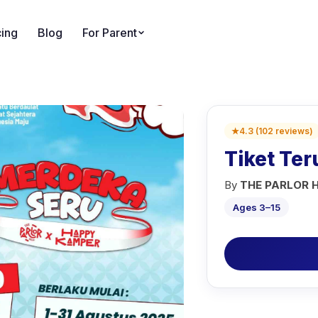
cing
Blog
For Parent
★
4.3
(
102
reviews
)
Tiket Te
By
THE PARLOR H
Ages 3–15