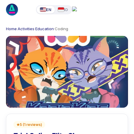
EN
ID
Home
·
Activities
·
Education
·
Coding
★
5
(
1
reviews
)