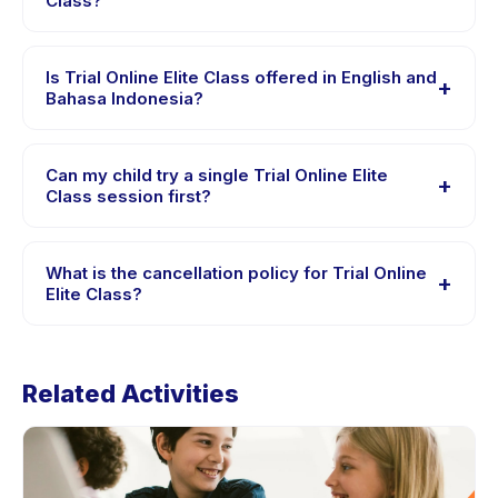
Class?
Requirements vary, but generally bring comfortable
clothes, water, and any gear specific to Trial Online
Is Trial Online Elite Class offered in English and
+
Elite Class. The provider will confirm what to bring in
Bahasa Indonesia?
the booking confirmation.
Most classes are offered in Bahasa Indonesia. Some
providers offer Trial Online Elite Class in English, check
Can my child try a single Trial Online Elite
+
the activity details page for supported languages.
Class session first?
Many providers on Happy Kamper offer trial or single-
session options. Look for the trial badge on Trial Online
What is the cancellation policy for Trial Online
+
Elite Class listings, or contact the provider through the
Elite Class?
app.
Cancellation policies are set by each provider. Trial
Online Elite Class's policy is listed on the activity page
Related Activities
in the app. Most providers allow rescheduling with
advance notice.