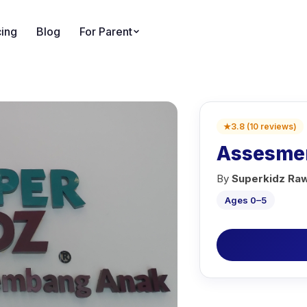
cing
Blog
For Parent
★
3.8
(
10
reviews
)
Assesmen
By
Superkidz R
Ages 0–5