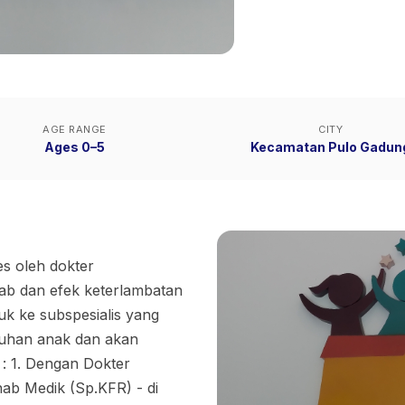
AGE RANGE
CITY
Ages 0–5
Kecamatan Pulo Gadun
s oleh dokter
ab dan efek keterlambatan
k ke subspesialis yang
tuhan anak dan akan
t : 1. Dengan Dokter
hab Medik (Sp.KFR) - di