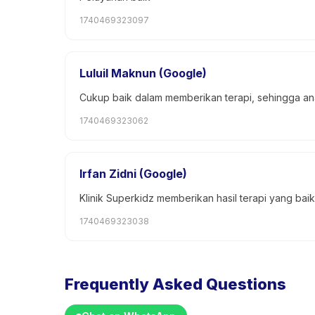
1740469323097
Luluil Maknun (Google)
Cukup baik dalam memberikan terapi, sehingga an
1740469323062
Irfan Zidni (Google)
Klinik Superkidz memberikan hasil terapi yang b
1740469323038
Frequently Asked Questions