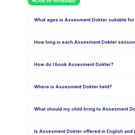
Chat on WhatsApp
What ages is Assesment Dokter suitable for
Assesment Dokter is designed for children aged 0 to 
appropriately challenged.
How long is each Assesment Dokter sessio
Each session of Assesment Dokter runs about 20 minu
How do I book Assesment Dokter?
Download the Happy Kamper app, find Assesment Do
after payment is processed.
Where is Assesment Dokter held?
Assesment Dokter is hosted at the provider's venu
What should my child bring to Assesment D
Requirements vary, but generally bring comfortable
confirmation.
Is Assesment Dokter offered in English and