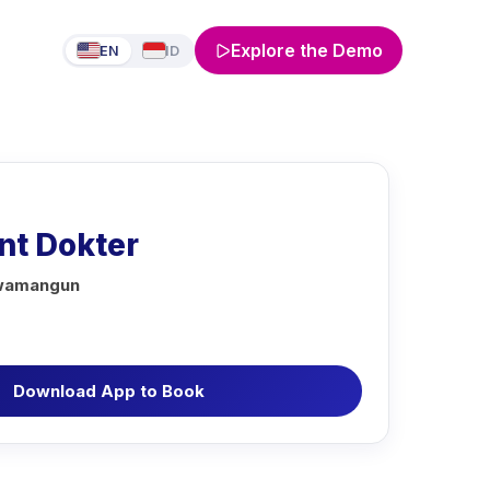
Explore the Demo
EN
ID
t Dokter
awamangun
Download App to Book