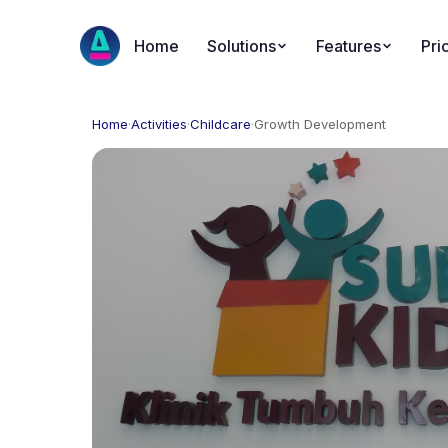
Home
Solutions
Features
Pri
Home
·
Activities
·
Childcare
·
Growth Development