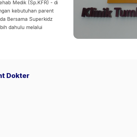
Rehab Medik (Sp.KFR) - di
dengan kebutuhan parent
nda Bersama Superkidz
ih dahulu melalui
nt Dokter