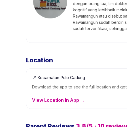
dengan orang tua, tim dokte
kognitif yang lebihbaik melal
Rawamangun atau disebut saj
Rawamangun sudah berdiri sej
sudah terverifikasi, sehin
Location
📍
Kecamatan Pulo Gadung
Download the app to see the full location and get 
View Location in App →
Parent Reviews
3.8
/5 ·
10
revie