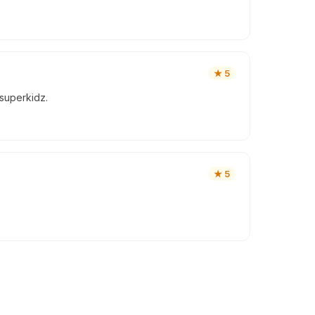
★
5
superkidz.
★
5