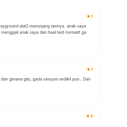
★
1
ayground alat2 menunjang lainnya.. anak saya
m menggali anak saya dan hasil test normatif ga
★
1
dan gimana gitu, gada senyum sedikit pun... Dan
★
5