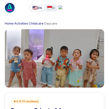
EN
ID
Home
·
Activities
·
Childcare
·
Daycare
★
4.9
(
11
reviews
)