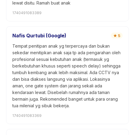
lewat disitu. Ramah buat anak
1740491083389
Nafis Qurtubi (Google)
★
5
Tempat penitipan anak yg terpercaya dan bukan
sekedar menitipkan anak saja tp ada pengarahan oleh
profesional sesuai kebutuhan anak (termasuk yg
berkebutuhan khusus seperti speech delay) sehingga
tumbuh kembang anak lebih maksimal. Ada CCTV nya
dan bisa diakses langsung via aplikasi. Lokasinya
aman, one gate system dan jarang sekali ada
kendaraan lewat. Disebelah rumahnya ada taman
bermain juga. Rekomended banget untuk para orang
tua milenial yg sibuk bekerja.
1740491083369