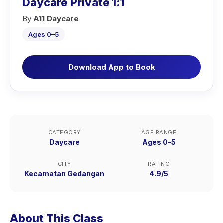
Daycare Private 1:1
By
A11 Daycare
Ages 0–5
Download App to Book
CATEGORY
AGE RANGE
Daycare
Ages 0–5
CITY
RATING
Kecamatan Gedangan
4.9/5
About This Class