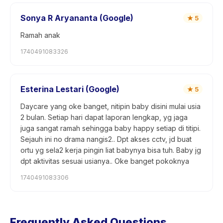
Sonya R Aryananta (Google)
★
5
Ramah anak
1740491083326
Esterina Lestari (Google)
★
5
Daycare yang oke banget, nitipin baby disini mulai usia
2 bulan. Setiap hari dapat laporan lengkap, yg jaga
juga sangat ramah sehingga baby happy setiap di titipi.
Sejauh ini no drama nangis2.. Dpt akses cctv, jd buat
ortu yg sela2 kerja pingin liat babynya bisa tuh. Baby jg
dpt aktivitas sesuai usianya.. Oke banget pokoknya
1740491083306
Frequently Asked Questions