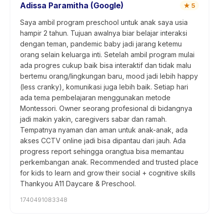
Adissa Paramitha (Google)
★
5
Saya ambil program preschool untuk anak saya usia
hampir 2 tahun. Tujuan awalnya biar belajar interaksi
dengan teman, pandemic baby jadi jarang ketemu
orang selain keluarga inti. Setelah ambil program mulai
ada progres cukup baik bisa interaktif dan tidak malu
bertemu orang/lingkungan baru, mood jadi lebih happy
(less cranky), komunikasi juga lebih baik. Setiap hari
ada tema pembelajaran menggunakan metode
Montessori. Owner seorang profesional di bidangnya
jadi makin yakin, caregivers sabar dan ramah.
Tempatnya nyaman dan aman untuk anak-anak, ada
akses CCTV online jadi bisa dipantau dari jauh. Ada
progress report sehingga orangtua bisa memantau
perkembangan anak. Recommended and trusted place
for kids to learn and grow their social + cognitive skills
Thankyou A11 Daycare & Preschool.
1740491083348