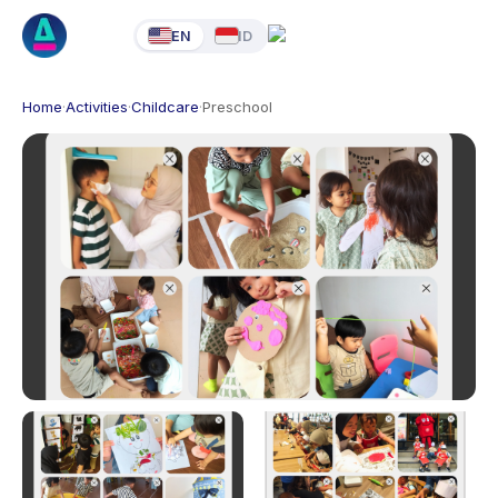
EN
ID
Home
·
Activities
·
Childcare
·
Preschool