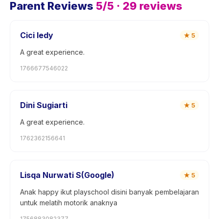
Parent Reviews
5
/5 ·
29
reviews
Cici ledy
★
5
A great experience.
1766677546022
Dini Sugiarti
★
5
A great experience.
1762362156641
Lisqa Nurwati S(Google)
★
5
Anak happy ikut playschool disini banyak pembelajaran
untuk melatih motorik anaknya
1756883082377