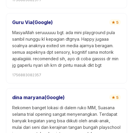
Guru Via(Google)
★
5
MasyaAllah seruuuuuu bgt. ada mini playground pula
sambil nunggu kl kepagian dtgnya. Happy jugaaa
soalnya anaknya exited sm media ajarnya beragam.
semua aspeknya dpt sensory, kognitif sama motorik
apalagiiiiii. recomended sih, ayo di coba gassss dr min
jg gaperlu nyari sih krn dr pintu masuk dkt bgt
1756883082357
dina maryana(Google)
★
5
Rekomen banget lokasi di dalem ruko MIM, Suasana
selama trial opening sangat menyenangkan. Terdapat
banyak kegiatan yang bisa diikuti oleh anak-anak,
mulai dari seni dan kerajinan tangan bungah playschool