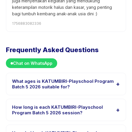
juga menyertakan kegiatan yang mendukung
keterampilan motorik halus dan kasar, yang penting
bagi tumbuh kembang anak-anak usia dini :)
1756883082336
Frequently Asked Questions
Chat on WhatsApp
What ages is KATUMBIRI-Playschool Program
+
Batch 5 2026 suitable for?
KATUMBIRI-Playschool Program Batch 5 2026 is
designed for children aged 1 to 2 years. The instructor
How long is each KATUMBIRI-Playschool
+
adapts the program to suit different skill levels within
Program Batch 5 2026 session?
this age range so every child is appropriately
Each session of KATUMBIRI-Playschool Program Batch
challenged.
5 2026 runs about 60 minutes. Arrive 10 minutes early