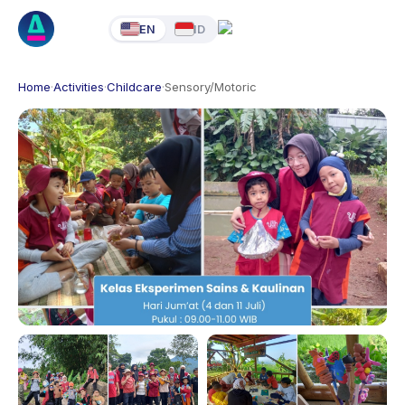
EN
ID
Home
·
Activities
·
Childcare
·
Sensory/Motoric