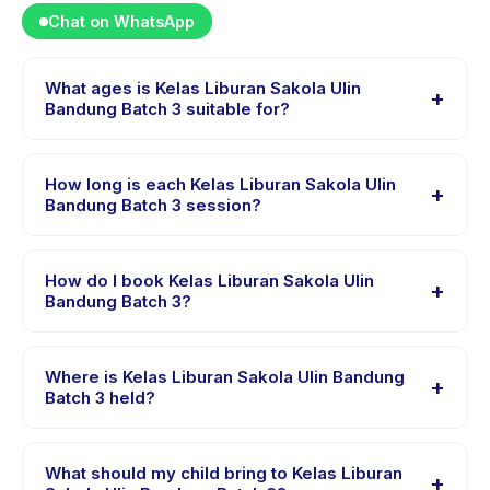
Chat on WhatsApp
What ages is Kelas Liburan Sakola Ulin
+
Bandung Batch 3 suitable for?
Kelas Liburan Sakola Ulin Bandung Batch 3 is designed
for children aged 4 to 12 years. The instructor adapts
How long is each Kelas Liburan Sakola Ulin
+
the program to suit different skill levels within this age
Bandung Batch 3 session?
range so every child is appropriately challenged.
Each session of Kelas Liburan Sakola Ulin Bandung
Batch 3 runs about 2 hours. Arrive 10 minutes early to
How do I book Kelas Liburan Sakola Ulin
+
settle in before the class starts.
Bandung Batch 3?
Download the Happy Kamper app, find Kelas Liburan
Sakola Ulin Bandung Batch 3, choose your preferred
Where is Kelas Liburan Sakola Ulin Bandung
+
date and package, and book instantly. You will receive
Batch 3 held?
a confirmation message right after payment is
Kelas Liburan Sakola Ulin Bandung Batch 3 is hosted at
processed.
the provider's venue in Kecamatan Ujung Berung. Full
What should my child bring to Kelas Liburan
+