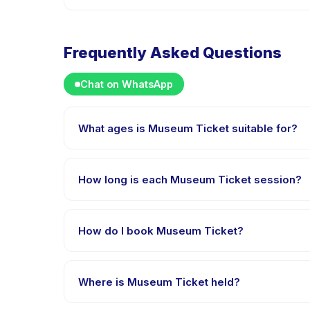
Frequently Asked Questions
Chat on WhatsApp
What ages is Museum Ticket suitable for?
Museum Ticket is designed for children aged 2 to 18 
appropriately challenged.
How long is each Museum Ticket session?
Each session of Museum Ticket runs about 3 hours. A
How do I book Museum Ticket?
Download the Happy Kamper app, find Museum Ticke
payment is processed.
Where is Museum Ticket held?