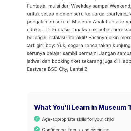
Funtasia, mulai dari Weekday sampai Weekend, 
untuk setiap momen seru keluarga! :partying_f
pengalaman seru di Museum Anak Funtasia y
edukasi. Di Funtasia, anak-anak bebas berekspl
berbagai instalasi interaktif! Pastinya bikin me
:art::girl::boy: Yuk, segera rencanakan kunjun
serunya belajar sambil bermain! Jangan sampai
jadwal dan booking tiket sekarang juga di Hap
Eastvara BSD City, Lantai 2
What You'll Learn in Museum 
Age-appropriate skills for your child
Confidence, focus, and discipline