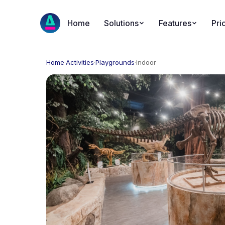
Home
Solutions
Features
Pri
Home
·
Activities
·
Playgrounds
·
Indoor