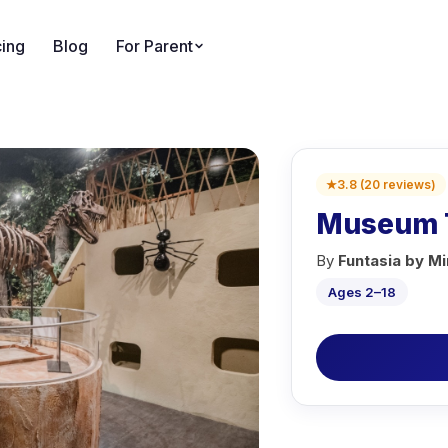
cing
Blog
For Parent
★
3.8
(
20
reviews
)
Museum 
By
Funtasia by M
Ages 2–18