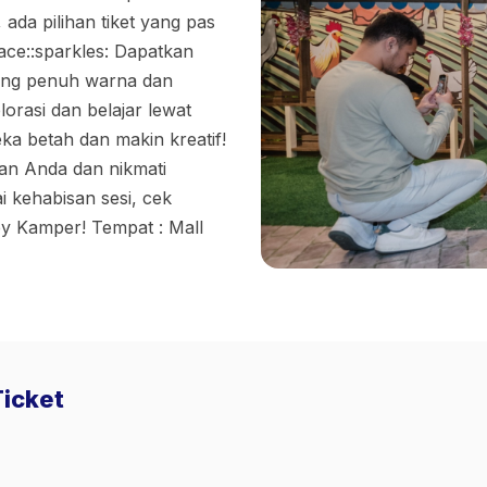
ada pilihan tiket yang pas
ace::sparkles: Dapatkan
ang penuh warna dan
orasi dan belajar lewat
reka betah dan makin kreatif!
gan Anda dan nikmati
 kehabisan sesi, cek
py Kamper! Tempat : Mall
Ticket