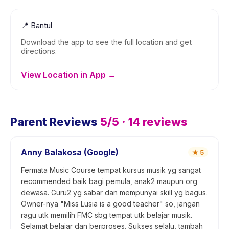
📍
Bantul
Download the app to see the full location and get
directions.
View Location in App →
Parent Reviews
5
/5 ·
14
reviews
Anny Balakosa (Google)
★
5
Fermata Music Course tempat kursus musik yg sangat
recommended baik bagi pemula, anak2 maupun org
dewasa. Guru2 yg sabar dan mempunyai skill yg bagus.
Owner-nya "Miss Lusia is a good teacher" so, jangan
ragu utk memilih FMC sbg tempat utk belajar musik.
Selamat belajar dan berproses. Sukses selalu, tambah