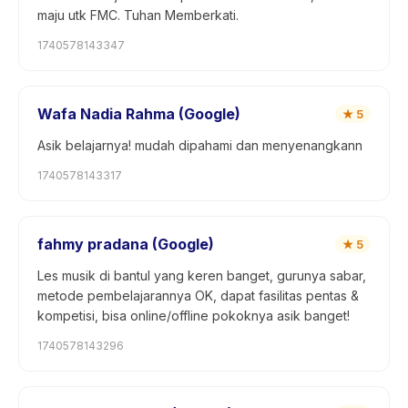
maju utk FMC. Tuhan Memberkati.
1740578143347
Wafa Nadia Rahma (Google)
★
5
Asik belajarnya! mudah dipahami dan menyenangkann
1740578143317
fahmy pradana (Google)
★
5
Les musik di bantul yang keren banget, gurunya sabar,
metode pembelajarannya OK, dapat fasilitas pentas &
kompetisi, bisa online/offline pokoknya asik banget!
1740578143296