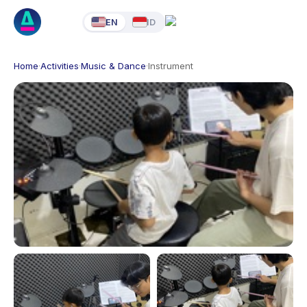
EN
ID
Home
·
Activities
·
Music & Dance
·
Instrument