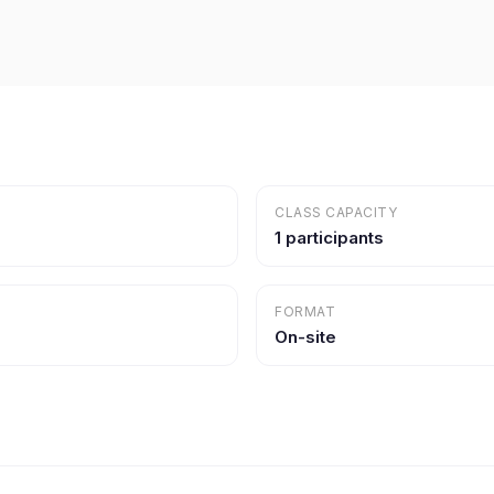
CLASS CAPACITY
1 participants
FORMAT
On-site