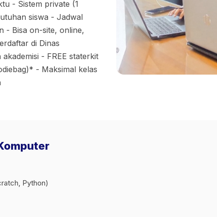
u - Sistem private (1
ebutuhan siswa - Jadwal
 - Bisa on-site, online,
rdaftar di Dinas
 akademisi - FREE staterkit
odiebag)* - Maksimal kelas
a
 Komputer
ratch, Python)