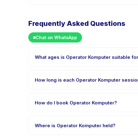
Frequently Asked Questions
Chat on WhatsApp
What ages is Operator Komputer suitable fo
Operator Komputer is designed for children aged 7 to
appropriately challenged.
How long is each Operator Komputer sessio
Each session of Operator Komputer runs about 90 min
How do I book Operator Komputer?
Download the Happy Kamper app, find Operator Kom
after payment is processed.
Where is Operator Komputer held?