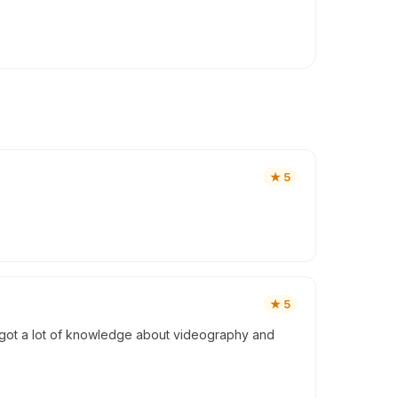
★
5
★
5
 I got a lot of knowledge about videography and