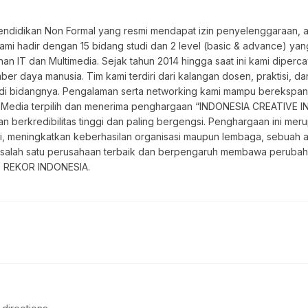
didikan Non Formal yang resmi mendapat izin penyelenggaraan, ap
ami hadir dengan 15 bidang studi dan 2 level (basic & advance) yan
han IT dan Multimedia. Sejak tahun 2014 hingga saat ini kami diperc
r daya manusia. Tim kami terdiri dari kalangan dosen, praktisi, da
i bidangnya. Pengalaman serta networking kami mampu berekspansi d
ive Media terpilih dan menerima penghargaan “INDONESIA CREATI
berkredibilitas tinggi dan paling bergengsi. Penghargaan ini mer
i, meningkatkan keberhasilan organisasi maupun lembaga, sebuah a
lah satu perusahaan terbaik dan berpengaruh membawa perubahan po
T REKOR INDONESIA.