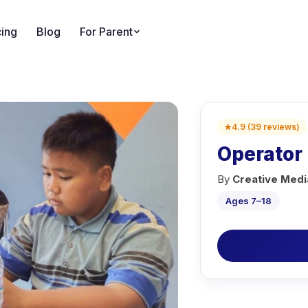
cing
Blog
For Parent
★
4.9
(
39
reviews
)
Operator
By
Creative Medi
Ages 7–18