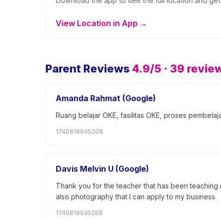
Download the app to see the full location and get 
View Location in App →
Parent Reviews
4.9
/5 ·
39
revie
Amanda Rahmat (Google)
Ruang belajar OKE, fasilitas OKE, proses pembela
1740818945308
Davis Melvin U (Google)
Thank you for the teacher that has been teaching m
also photography that I can apply to my business.
1740818945289