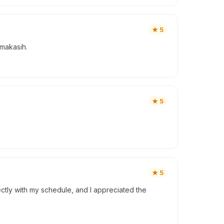
★
5
imakasih.
★
5
★
5
ctly with my schedule, and I appreciated the