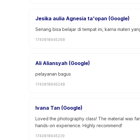
Jesika aulia Agnesia ta'opan (Google)
Senang bisa belajar di tempat ini, karna materi y
1740818945268
Ali Aliansyah (Google)
pelayanan bagus
1740818945248
Ivana Tan (Google)
Loved the photography class! The material was fant
hands-on experience. Highly recommend!
1740818945229