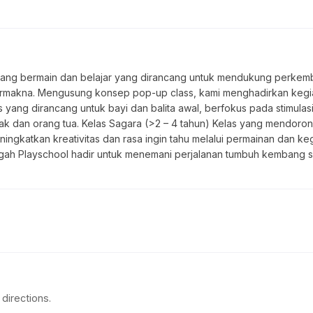
uang bermain dan belajar yang dirancang untuk mendukung perkemb
kna. Mengusung konsep pop-up class, kami menghadirkan kegiatan 
as yang dirancang untuk bayi dan balita awal, berfokus pada stimula
ak dan orang tua. Kelas Sagara (>2 – 4 tahun) Kelas yang mendor
eningkatkan kreativitas dan rasa ingin tahu melalui permainan dan k
ngah Playschool hadir untuk menemani perjalanan tumbuh kembang 
directions.