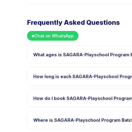
Frequently Asked Questions
Chat on WhatsApp
What ages is SAGARA-Playschool Program Ba
SAGARA-Playschool Program Batch 7 (Juli-September 
within this age range so every child is appropriate
How long is each SAGARA-Playschool Progr
Each session of SAGARA-Playschool Program Batch 7 
How do I book SAGARA-Playschool Program 
Download the Happy Kamper app, find SAGARA-Play
will receive a confirmation message right after pa
Where is SAGARA-Playschool Program Batch