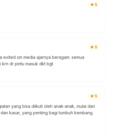
★
5
★
5
ya exited sm media ajarnya beragam. semua
h krn dr pintu masuk dkt bgt
★
5
an yang bisa diikuti oleh anak-anak, mulai dari
s dan kasar, yang penting bagi tumbuh kembang