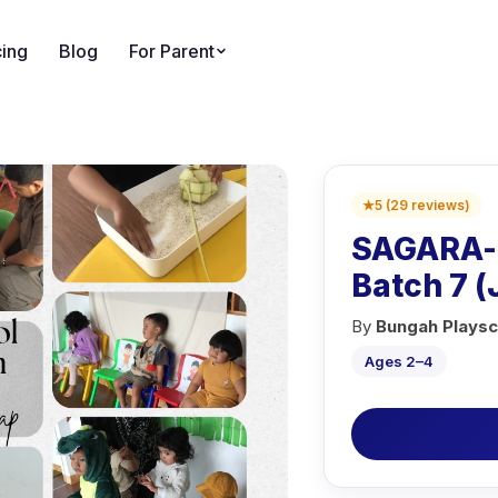
cing
Blog
For Parent
★
5
(
29
reviews
)
SAGARA-P
Batch 7 
By
Bungah Playsc
Ages 2–4