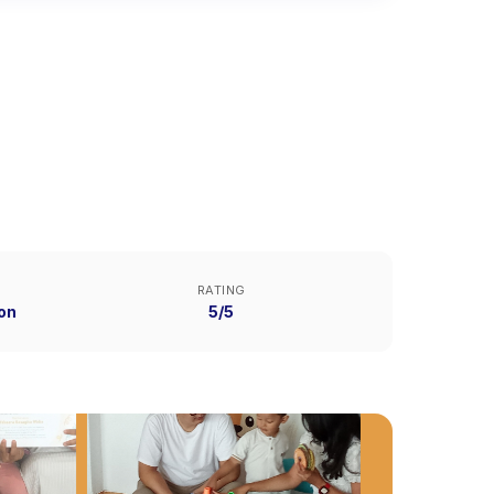
RATING
on
5/5