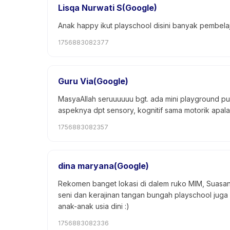
Lisqa Nurwati S(Google)
Anak happy ikut playschool disini banyak pembela
1756883082377
Guru Via(Google)
MasyaAllah seruuuuuu bgt. ada mini playground p
aspeknya dpt sensory, kognitif sama motorik apalagi
1756883082357
dina maryana(Google)
Rekomen banget lokasi di dalem ruko MIM, Suasana
seni dan kerajinan tangan bungah playschool jug
anak-anak usia dini :)
1756883082336