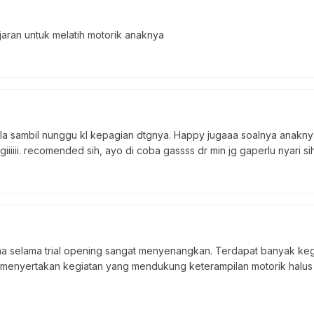
jaran untuk melatih motorik anaknya
ula sambil nunggu kl kepagian dtgnya. Happy jugaaa soalnya anakn
iiiii. recomended sih, ayo di coba gassss dr min jg gaperlu nyari si
 selama trial opening sangat menyenangkan. Terdapat banyak kegiat
a menyertakan kegiatan yang mendukung keterampilan motorik halu