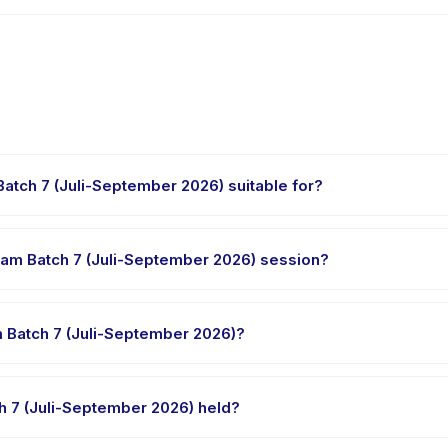
tch 7 (Juli-September 2026) suitable for?
2026) is designed for children aged 2 to 4 years. The instructor ad
ly challenged.
am Batch 7 (Juli-September 2026) session?
(Juli-September 2026) runs about 90 minutes. Arrive 10 minutes earl
Batch 7 (Juli-September 2026)?
school Program Batch 7 (Juli-September 2026), choose your pref
yment is processed.
 7 (Juli-September 2026) held?