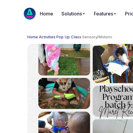
Home
Solutions
Features
Pri
Home
·
Activities
·
Pop Up Class
·
Sensory/Motoric