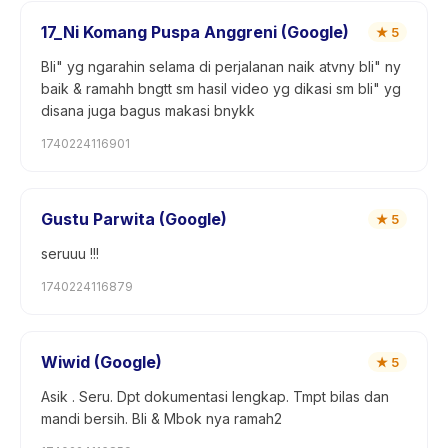
17_Ni Komang Puspa Anggreni (Google)
★
5
Bli" yg ngarahin selama di perjalanan naik atvny bli" ny
baik & ramahh bngtt sm hasil video yg dikasi sm bli" yg
disana juga bagus makasi bnykk
1740224116901
Gustu Parwita (Google)
★
5
seruuu !!!
1740224116879
Wiwid (Google)
★
5
Asik . Seru. Dpt dokumentasi lengkap. Tmpt bilas dan
mandi bersih. Bli & Mbok nya ramah2