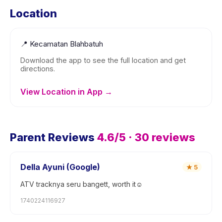
Location
📍
Kecamatan Blahbatuh
Download the app to see the full location and get
directions.
View Location in App →
Parent Reviews
4.6
/5 ·
30
reviews
Della Ayuni (Google)
★
5
ATV tracknya seru bangett, worth it☺️
1740224116927