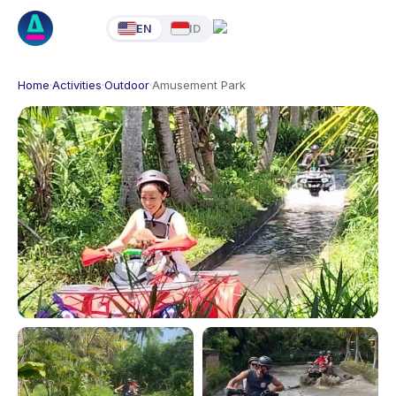
EN
ID
Home
·
Activities
·
Outdoor
·
Amusement Park